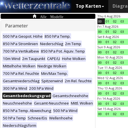
Top Karten
Diagr
Alle Modelle
Thu 6 Aug 2026
00
01
02
03
Parameter
Fri 7 Aug 2026
00
01
02
03
500 hPa Geopot. Höhe
850 hPa Temp.
Sat 8 Aug 2026
00
01
02
03
850 hPa Stromlinien
Niederschlag
2m Temp
Sun 9 Aug 2026
700 hPa Vertikalbew
850 hPa Pot. Äquiv. Temp
00
01
02
03
Mon 10 Aug 2026
10m Wind
2m Taupunkt
CAPE/LI
Hohe Wolken
00
01
02
03
Mittelhohe Wolken
Niedrige Wolken
Tue 11 Aug 2026
00
01
02
03
700 hPa Rel. Feuchte
Min/Max Temp.
Wed 12 Aug 2026
Gesamtniederschlag
Spitzenwind
2m Rel. feuchte
00
01
02
03
300 hPa Wind
200 hPa Wind
Thu 13 Aug 2026
00
01
02
03
Gesamtbedeckungsgrad
Gesamtschneehöhe
Fri 14 Aug 2026
Neuschneehöhe
Gesamt-Neuschnee
Mittl. Wolken
00
01
02
03
Sat 15 Aug 2026
850 hPa Temp. Abweichung
500 hPa Wind
00
01
02
03
50 hPa Temp
Schnee/Eis
Wellenhoehe
Niederschlagsform