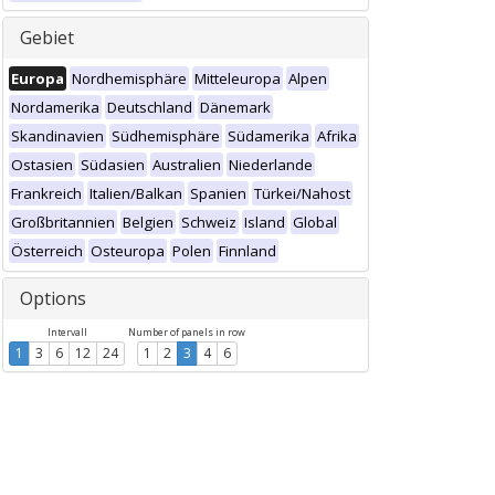
Gebiet
Europa
Nordhemisphäre
Mitteleuropa
Alpen
Nordamerika
Deutschland
Dänemark
Skandinavien
Südhemisphäre
Südamerika
Afrika
Ostasien
Südasien
Australien
Niederlande
Frankreich
Italien/Balkan
Spanien
Türkei/Nahost
Großbritannien
Belgien
Schweiz
Island
Global
Österreich
Osteuropa
Polen
Finnland
Options
Intervall
Number of panels in row
1
3
6
12
24
1
2
3
4
6