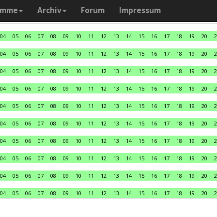
amme
Archiv
Forum
Impressum
04
05
06
07
08
09
10
11
12
13
14
15
16
17
18
19
20
2
04
05
06
07
08
09
10
11
12
13
14
15
16
17
18
19
20
2
04
05
06
07
08
09
10
11
12
13
14
15
16
17
18
19
20
2
04
05
06
07
08
09
10
11
12
13
14
15
16
17
18
19
20
2
04
05
06
07
08
09
10
11
12
13
14
15
16
17
18
19
20
2
04
05
06
07
08
09
10
11
12
13
14
15
16
17
18
19
20
2
04
05
06
07
08
09
10
11
12
13
14
15
16
17
18
19
20
2
04
05
06
07
08
09
10
11
12
13
14
15
16
17
18
19
20
2
04
05
06
07
08
09
10
11
12
13
14
15
16
17
18
19
20
2
04
05
06
07
08
09
10
11
12
13
14
15
16
17
18
19
20
2