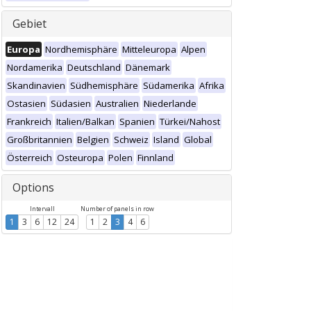
Gebiet
Europa
Nordhemisphäre
Mitteleuropa
Alpen
Nordamerika
Deutschland
Dänemark
Skandinavien
Südhemisphäre
Südamerika
Afrika
Ostasien
Südasien
Australien
Niederlande
Frankreich
Italien/Balkan
Spanien
Türkei/Nahost
Großbritannien
Belgien
Schweiz
Island
Global
Österreich
Osteuropa
Polen
Finnland
Options
Intervall
Number of panels in row
1
3
6
12
24
1
2
3
4
6