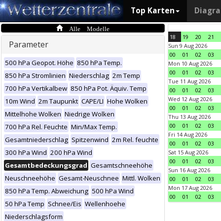
Top Karten
Diagr
Alle Modelle
18
19
20
21
Parameter
Sun 9 Aug 2026
00
01
02
03
500 hPa Geopot. Höhe
850 hPa Temp.
Mon 10 Aug 2026
00
01
02
03
850 hPa Stromlinien
Niederschlag
2m Temp
Tue 11 Aug 2026
700 hPa Vertikalbew
850 hPa Pot. Äquiv. Temp
00
01
02
03
Wed 12 Aug 2026
10m Wind
2m Taupunkt
CAPE/LI
Hohe Wolken
00
01
02
03
Mittelhohe Wolken
Niedrige Wolken
Thu 13 Aug 2026
00
01
02
03
700 hPa Rel. Feuchte
Min/Max Temp.
Fri 14 Aug 2026
Gesamtniederschlag
Spitzenwind
2m Rel. feuchte
00
01
02
03
300 hPa Wind
200 hPa Wind
Sat 15 Aug 2026
00
01
02
03
Gesamtbedeckungsgrad
Gesamtschneehöhe
Sun 16 Aug 2026
Neuschneehöhe
Gesamt-Neuschnee
Mittl. Wolken
00
01
02
03
Mon 17 Aug 2026
850 hPa Temp. Abweichung
500 hPa Wind
00
01
02
03
50 hPa Temp
Schnee/Eis
Wellenhoehe
Niederschlagsform