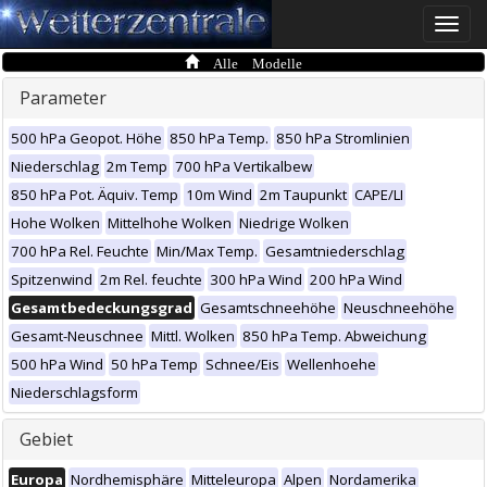
Toggle
naviga
Alle Modelle
Parameter
500 hPa Geopot. Höhe
850 hPa Temp.
850 hPa Stromlinien
Niederschlag
2m Temp
700 hPa Vertikalbew
850 hPa Pot. Äquiv. Temp
10m Wind
2m Taupunkt
CAPE/LI
Hohe Wolken
Mittelhohe Wolken
Niedrige Wolken
700 hPa Rel. Feuchte
Min/Max Temp.
Gesamtniederschlag
Spitzenwind
2m Rel. feuchte
300 hPa Wind
200 hPa Wind
Gesamtbedeckungsgrad
Gesamtschneehöhe
Neuschneehöhe
Gesamt-Neuschnee
Mittl. Wolken
850 hPa Temp. Abweichung
500 hPa Wind
50 hPa Temp
Schnee/Eis
Wellenhoehe
Niederschlagsform
Gebiet
Europa
Nordhemisphäre
Mitteleuropa
Alpen
Nordamerika