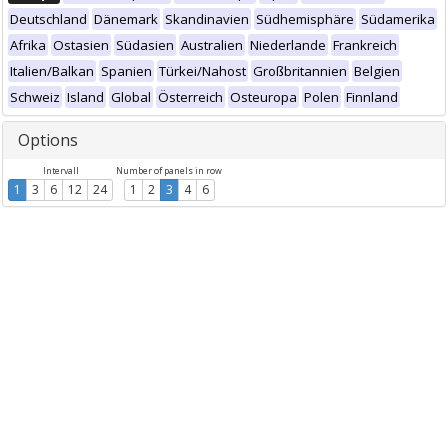
Deutschland
Dänemark
Skandinavien
Südhemisphäre
Südamerika
Afrika
Ostasien
Südasien
Australien
Niederlande
Frankreich
Italien/Balkan
Spanien
Türkei/Nahost
Großbritannien
Belgien
Schweiz
Island
Global
Österreich
Osteuropa
Polen
Finnland
Options
Intervall
Number of panels in row
1
3
6
12
24
1
2
3
4
6