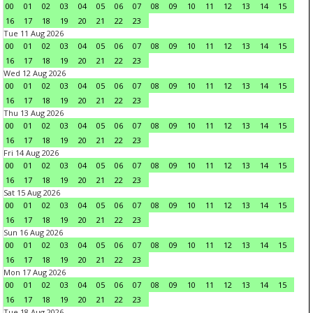
00
01
02
03
04
05
06
07
08
09
10
11
12
13
14
15
16
17
18
19
20
21
22
23
Tue 11 Aug 2026
00
01
02
03
04
05
06
07
08
09
10
11
12
13
14
15
16
17
18
19
20
21
22
23
Wed 12 Aug 2026
00
01
02
03
04
05
06
07
08
09
10
11
12
13
14
15
16
17
18
19
20
21
22
23
Thu 13 Aug 2026
00
01
02
03
04
05
06
07
08
09
10
11
12
13
14
15
16
17
18
19
20
21
22
23
Fri 14 Aug 2026
00
01
02
03
04
05
06
07
08
09
10
11
12
13
14
15
16
17
18
19
20
21
22
23
Sat 15 Aug 2026
00
01
02
03
04
05
06
07
08
09
10
11
12
13
14
15
16
17
18
19
20
21
22
23
Sun 16 Aug 2026
00
01
02
03
04
05
06
07
08
09
10
11
12
13
14
15
16
17
18
19
20
21
22
23
Mon 17 Aug 2026
00
01
02
03
04
05
06
07
08
09
10
11
12
13
14
15
16
17
18
19
20
21
22
23
Tue 18 Aug 2026