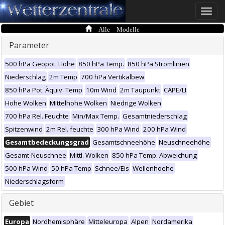
Toggle
naviga
Alle Modelle
Parameter
500 hPa Geopot. Höhe
850 hPa Temp.
850 hPa Stromlinien
Niederschlag
2m Temp
700 hPa Vertikalbew
850 hPa Pot. Äquiv. Temp
10m Wind
2m Taupunkt
CAPE/LI
Hohe Wolken
Mittelhohe Wolken
Niedrige Wolken
700 hPa Rel. Feuchte
Min/Max Temp.
Gesamtniederschlag
Spitzenwind
2m Rel. feuchte
300 hPa Wind
200 hPa Wind
Gesamtbedeckungsgrad
Gesamtschneehöhe
Neuschneehöhe
Gesamt-Neuschnee
Mittl. Wolken
850 hPa Temp. Abweichung
500 hPa Wind
50 hPa Temp
Schnee/Eis
Wellenhoehe
Niederschlagsform
Gebiet
Europa
Nordhemisphäre
Mitteleuropa
Alpen
Nordamerika