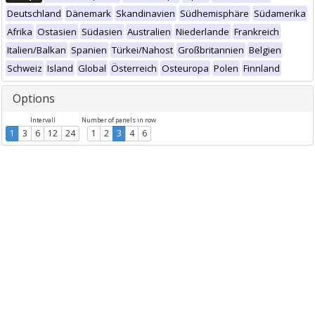
Deutschland
Dänemark
Skandinavien
Südhemisphäre
Südamerika
Afrika
Ostasien
Südasien
Australien
Niederlande
Frankreich
Italien/Balkan
Spanien
Türkei/Nahost
Großbritannien
Belgien
Schweiz
Island
Global
Österreich
Osteuropa
Polen
Finnland
Options
Intervall
Number of panels in row
1
3
6
12
24
1
2
3
4
6