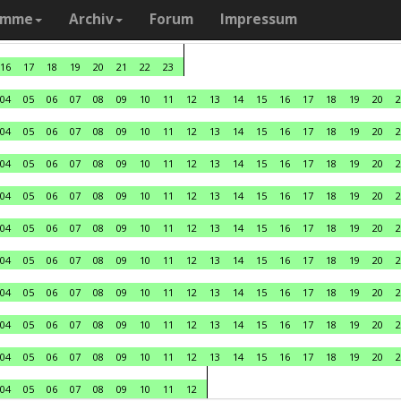
amme
Archiv
Forum
Impressum
16
17
18
19
20
21
22
23
04
05
06
07
08
09
10
11
12
13
14
15
16
17
18
19
20
2
04
05
06
07
08
09
10
11
12
13
14
15
16
17
18
19
20
2
04
05
06
07
08
09
10
11
12
13
14
15
16
17
18
19
20
2
04
05
06
07
08
09
10
11
12
13
14
15
16
17
18
19
20
2
04
05
06
07
08
09
10
11
12
13
14
15
16
17
18
19
20
2
04
05
06
07
08
09
10
11
12
13
14
15
16
17
18
19
20
2
04
05
06
07
08
09
10
11
12
13
14
15
16
17
18
19
20
2
04
05
06
07
08
09
10
11
12
13
14
15
16
17
18
19
20
2
04
05
06
07
08
09
10
11
12
13
14
15
16
17
18
19
20
2
04
05
06
07
08
09
10
11
12