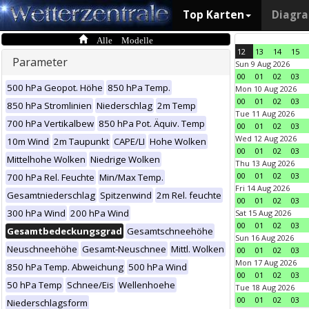
Top Karten
Diagr
Alle Modelle
12
13
14
15
Parameter
Sun 9 Aug 2026
00
01
02
03
500 hPa Geopot. Höhe
850 hPa Temp.
Mon 10 Aug 2026
00
01
02
03
850 hPa Stromlinien
Niederschlag
2m Temp
Tue 11 Aug 2026
700 hPa Vertikalbew
850 hPa Pot. Äquiv. Temp
00
01
02
03
Wed 12 Aug 2026
10m Wind
2m Taupunkt
CAPE/LI
Hohe Wolken
00
01
02
03
Mittelhohe Wolken
Niedrige Wolken
Thu 13 Aug 2026
00
01
02
03
700 hPa Rel. Feuchte
Min/Max Temp.
Fri 14 Aug 2026
Gesamtniederschlag
Spitzenwind
2m Rel. feuchte
00
01
02
03
300 hPa Wind
200 hPa Wind
Sat 15 Aug 2026
00
01
02
03
Gesamtbedeckungsgrad
Gesamtschneehöhe
Sun 16 Aug 2026
Neuschneehöhe
Gesamt-Neuschnee
Mittl. Wolken
00
01
02
03
Mon 17 Aug 2026
850 hPa Temp. Abweichung
500 hPa Wind
00
01
02
03
50 hPa Temp
Schnee/Eis
Wellenhoehe
Tue 18 Aug 2026
00
01
02
03
Niederschlagsform