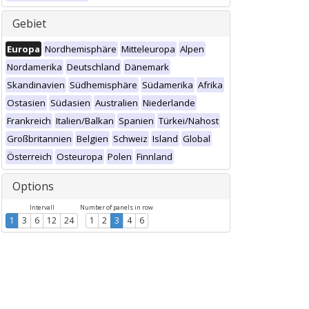
Gebiet
Europa
Nordhemisphäre
Mitteleuropa
Alpen
Nordamerika
Deutschland
Dänemark
Skandinavien
Südhemisphäre
Südamerika
Afrika
Ostasien
Südasien
Australien
Niederlande
Frankreich
Italien/Balkan
Spanien
Türkei/Nahost
Großbritannien
Belgien
Schweiz
Island
Global
Österreich
Osteuropa
Polen
Finnland
Options
Intervall
Number of panels in row
1
3
6
12
24
1
2
3
4
6