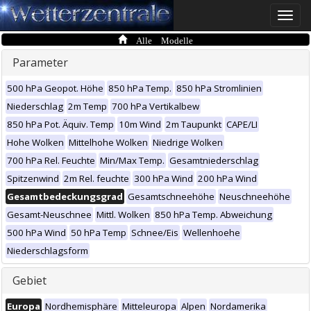
Toggle
naviga
Alle Modelle
Parameter
500 hPa Geopot. Höhe
850 hPa Temp.
850 hPa Stromlinien
Niederschlag
2m Temp
700 hPa Vertikalbew
850 hPa Pot. Äquiv. Temp
10m Wind
2m Taupunkt
CAPE/LI
Hohe Wolken
Mittelhohe Wolken
Niedrige Wolken
700 hPa Rel. Feuchte
Min/Max Temp.
Gesamtniederschlag
Spitzenwind
2m Rel. feuchte
300 hPa Wind
200 hPa Wind
Gesamtbedeckungsgrad
Gesamtschneehöhe
Neuschneehöhe
Gesamt-Neuschnee
Mittl. Wolken
850 hPa Temp. Abweichung
500 hPa Wind
50 hPa Temp
Schnee/Eis
Wellenhoehe
Niederschlagsform
Gebiet
Europa
Nordhemisphäre
Mitteleuropa
Alpen
Nordamerika