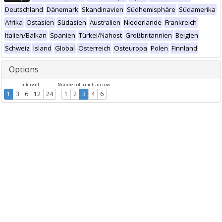
Deutschland
Dänemark
Skandinavien
Südhemisphäre
Südamerika
Afrika
Ostasien
Südasien
Australien
Niederlande
Frankreich
Italien/Balkan
Spanien
Türkei/Nahost
Großbritannien
Belgien
Schweiz
Island
Global
Österreich
Osteuropa
Polen
Finnland
Options
Intervall
Number of panels in row
1
3
6
12
24
1
2
3
4
6