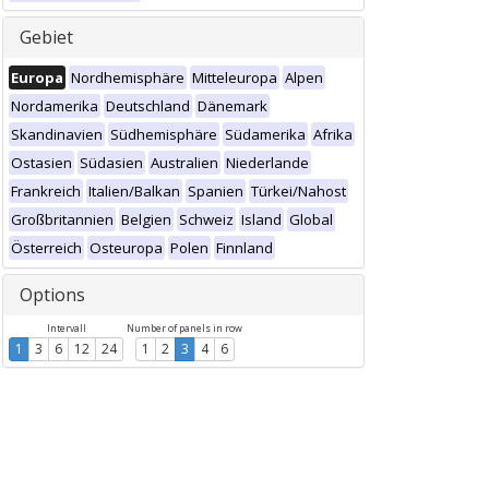
Gebiet
Europa
Nordhemisphäre
Mitteleuropa
Alpen
Nordamerika
Deutschland
Dänemark
Skandinavien
Südhemisphäre
Südamerika
Afrika
Ostasien
Südasien
Australien
Niederlande
Frankreich
Italien/Balkan
Spanien
Türkei/Nahost
Großbritannien
Belgien
Schweiz
Island
Global
Österreich
Osteuropa
Polen
Finnland
Options
Intervall
Number of panels in row
1
3
6
12
24
1
2
3
4
6