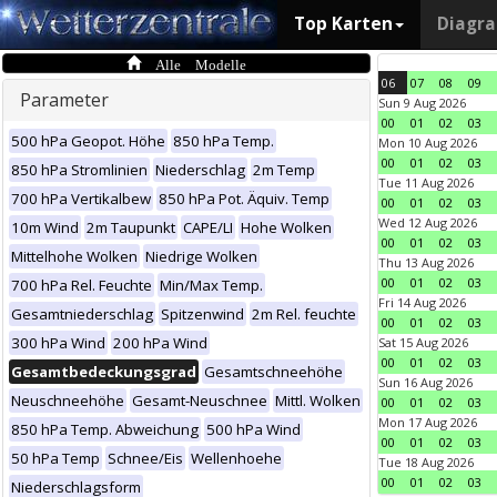
Top Karten
Diagr
Alle Modelle
06
07
08
09
Parameter
Sun 9 Aug 2026
00
01
02
03
500 hPa Geopot. Höhe
850 hPa Temp.
Mon 10 Aug 2026
00
01
02
03
850 hPa Stromlinien
Niederschlag
2m Temp
Tue 11 Aug 2026
700 hPa Vertikalbew
850 hPa Pot. Äquiv. Temp
00
01
02
03
Wed 12 Aug 2026
10m Wind
2m Taupunkt
CAPE/LI
Hohe Wolken
00
01
02
03
Mittelhohe Wolken
Niedrige Wolken
Thu 13 Aug 2026
00
01
02
03
700 hPa Rel. Feuchte
Min/Max Temp.
Fri 14 Aug 2026
Gesamtniederschlag
Spitzenwind
2m Rel. feuchte
00
01
02
03
300 hPa Wind
200 hPa Wind
Sat 15 Aug 2026
00
01
02
03
Gesamtbedeckungsgrad
Gesamtschneehöhe
Sun 16 Aug 2026
Neuschneehöhe
Gesamt-Neuschnee
Mittl. Wolken
00
01
02
03
Mon 17 Aug 2026
850 hPa Temp. Abweichung
500 hPa Wind
00
01
02
03
50 hPa Temp
Schnee/Eis
Wellenhoehe
Tue 18 Aug 2026
00
01
02
03
Niederschlagsform