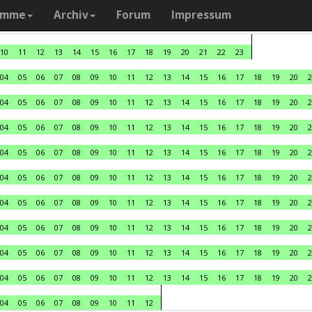
amme
Archiv
Forum
Impressum
10
11
12
13
14
15
16
17
18
19
20
21
22
23
04
05
06
07
08
09
10
11
12
13
14
15
16
17
18
19
20
2
04
05
06
07
08
09
10
11
12
13
14
15
16
17
18
19
20
2
04
05
06
07
08
09
10
11
12
13
14
15
16
17
18
19
20
2
04
05
06
07
08
09
10
11
12
13
14
15
16
17
18
19
20
2
04
05
06
07
08
09
10
11
12
13
14
15
16
17
18
19
20
2
04
05
06
07
08
09
10
11
12
13
14
15
16
17
18
19
20
2
04
05
06
07
08
09
10
11
12
13
14
15
16
17
18
19
20
2
04
05
06
07
08
09
10
11
12
13
14
15
16
17
18
19
20
2
04
05
06
07
08
09
10
11
12
13
14
15
16
17
18
19
20
2
04
05
06
07
08
09
10
11
12