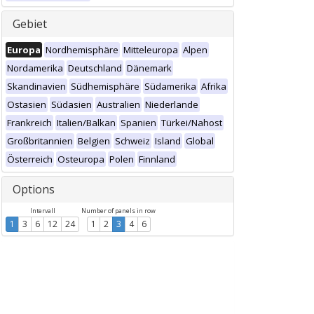
Gebiet
Europa
Nordhemisphäre
Mitteleuropa
Alpen
Nordamerika
Deutschland
Dänemark
Skandinavien
Südhemisphäre
Südamerika
Afrika
Ostasien
Südasien
Australien
Niederlande
Frankreich
Italien/Balkan
Spanien
Türkei/Nahost
Großbritannien
Belgien
Schweiz
Island
Global
Österreich
Osteuropa
Polen
Finnland
Options
Intervall
Number of panels in row
1
3
6
12
24
1
2
3
4
6