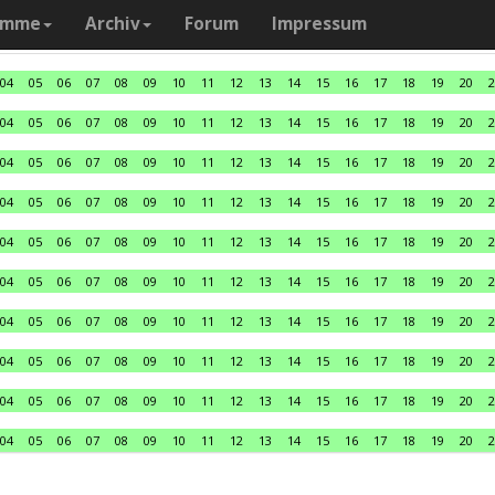
amme
Archiv
Forum
Impressum
04
05
06
07
08
09
10
11
12
13
14
15
16
17
18
19
20
2
04
05
06
07
08
09
10
11
12
13
14
15
16
17
18
19
20
2
04
05
06
07
08
09
10
11
12
13
14
15
16
17
18
19
20
2
04
05
06
07
08
09
10
11
12
13
14
15
16
17
18
19
20
2
04
05
06
07
08
09
10
11
12
13
14
15
16
17
18
19
20
2
04
05
06
07
08
09
10
11
12
13
14
15
16
17
18
19
20
2
04
05
06
07
08
09
10
11
12
13
14
15
16
17
18
19
20
2
04
05
06
07
08
09
10
11
12
13
14
15
16
17
18
19
20
2
04
05
06
07
08
09
10
11
12
13
14
15
16
17
18
19
20
2
04
05
06
07
08
09
10
11
12
13
14
15
16
17
18
19
20
2