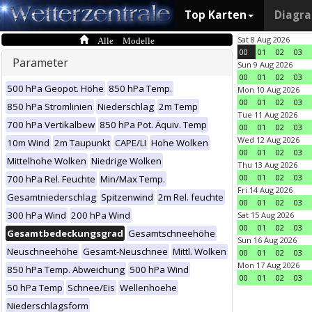
Top Karten
Diagr
Alle Modelle
Sat 8 Aug 2026
00
01
02
03
Parameter
Sun 9 Aug 2026
00
01
02
03
500 hPa Geopot. Höhe
850 hPa Temp.
Mon 10 Aug 2026
00
01
02
03
850 hPa Stromlinien
Niederschlag
2m Temp
Tue 11 Aug 2026
700 hPa Vertikalbew
850 hPa Pot. Äquiv. Temp
00
01
02
03
Wed 12 Aug 2026
10m Wind
2m Taupunkt
CAPE/LI
Hohe Wolken
00
01
02
03
Mittelhohe Wolken
Niedrige Wolken
Thu 13 Aug 2026
00
01
02
03
700 hPa Rel. Feuchte
Min/Max Temp.
Fri 14 Aug 2026
Gesamtniederschlag
Spitzenwind
2m Rel. feuchte
00
01
02
03
300 hPa Wind
200 hPa Wind
Sat 15 Aug 2026
00
01
02
03
Gesamtbedeckungsgrad
Gesamtschneehöhe
Sun 16 Aug 2026
Neuschneehöhe
Gesamt-Neuschnee
Mittl. Wolken
00
01
02
03
Mon 17 Aug 2026
850 hPa Temp. Abweichung
500 hPa Wind
00
01
02
03
50 hPa Temp
Schnee/Eis
Wellenhoehe
Niederschlagsform