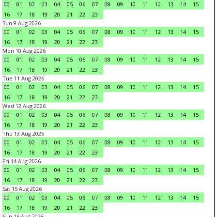
00
01
02
03
04
05
06
07
08
09
10
11
12
13
14
15
16
17
18
19
20
21
22
23
Sun 9 Aug 2026
00
01
02
03
04
05
06
07
08
09
10
11
12
13
14
15
16
17
18
19
20
21
22
23
Mon 10 Aug 2026
00
01
02
03
04
05
06
07
08
09
10
11
12
13
14
15
16
17
18
19
20
21
22
23
Tue 11 Aug 2026
00
01
02
03
04
05
06
07
08
09
10
11
12
13
14
15
16
17
18
19
20
21
22
23
Wed 12 Aug 2026
00
01
02
03
04
05
06
07
08
09
10
11
12
13
14
15
16
17
18
19
20
21
22
23
Thu 13 Aug 2026
00
01
02
03
04
05
06
07
08
09
10
11
12
13
14
15
16
17
18
19
20
21
22
23
Fri 14 Aug 2026
00
01
02
03
04
05
06
07
08
09
10
11
12
13
14
15
16
17
18
19
20
21
22
23
Sat 15 Aug 2026
00
01
02
03
04
05
06
07
08
09
10
11
12
13
14
15
16
17
18
19
20
21
22
23
Sun 16 Aug 2026