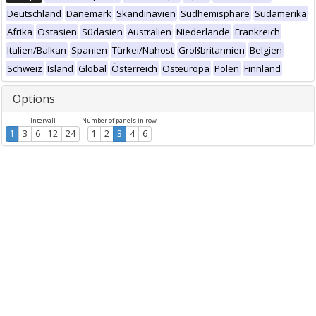
Deutschland
Dänemark
Skandinavien
Südhemisphäre
Südamerika
Afrika
Ostasien
Südasien
Australien
Niederlande
Frankreich
Italien/Balkan
Spanien
Türkei/Nahost
Großbritannien
Belgien
Schweiz
Island
Global
Österreich
Osteuropa
Polen
Finnland
Options
Intervall
Number of panels in row
1
3
6
12
24
1
2
3
4
6