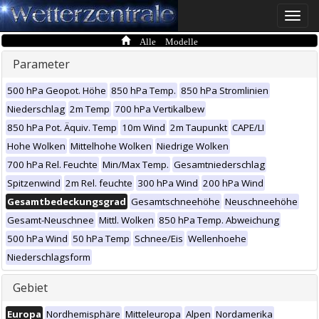
Toggle
naviga
Alle Modelle
Parameter
500 hPa Geopot. Höhe
850 hPa Temp.
850 hPa Stromlinien
Niederschlag
2m Temp
700 hPa Vertikalbew
850 hPa Pot. Äquiv. Temp
10m Wind
2m Taupunkt
CAPE/LI
Hohe Wolken
Mittelhohe Wolken
Niedrige Wolken
700 hPa Rel. Feuchte
Min/Max Temp.
Gesamtniederschlag
Spitzenwind
2m Rel. feuchte
300 hPa Wind
200 hPa Wind
Gesamtbedeckungsgrad
Gesamtschneehöhe
Neuschneehöhe
Gesamt-Neuschnee
Mittl. Wolken
850 hPa Temp. Abweichung
500 hPa Wind
50 hPa Temp
Schnee/Eis
Wellenhoehe
Niederschlagsform
Gebiet
Europa
Nordhemisphäre
Mitteleuropa
Alpen
Nordamerika