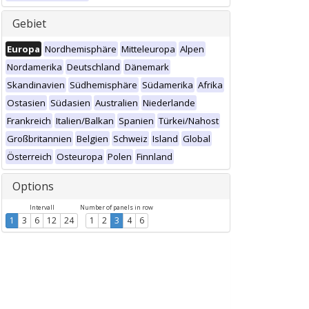
Gebiet
Europa
Nordhemisphäre
Mitteleuropa
Alpen
Nordamerika
Deutschland
Dänemark
Skandinavien
Südhemisphäre
Südamerika
Afrika
Ostasien
Südasien
Australien
Niederlande
Frankreich
Italien/Balkan
Spanien
Türkei/Nahost
Großbritannien
Belgien
Schweiz
Island
Global
Österreich
Osteuropa
Polen
Finnland
Options
Intervall
Number of panels in row
1
3
6
12
24
1
2
3
4
6