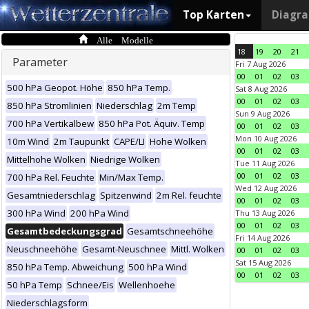
Top Karten
Diagr
Alle Modelle
18
19
20
21
Parameter
Fri 7 Aug 2026
00
01
02
03
500 hPa Geopot. Höhe
850 hPa Temp.
Sat 8 Aug 2026
00
01
02
03
850 hPa Stromlinien
Niederschlag
2m Temp
Sun 9 Aug 2026
700 hPa Vertikalbew
850 hPa Pot. Äquiv. Temp
00
01
02
03
Mon 10 Aug 2026
10m Wind
2m Taupunkt
CAPE/LI
Hohe Wolken
00
01
02
03
Mittelhohe Wolken
Niedrige Wolken
Tue 11 Aug 2026
00
01
02
03
700 hPa Rel. Feuchte
Min/Max Temp.
Wed 12 Aug 2026
Gesamtniederschlag
Spitzenwind
2m Rel. feuchte
00
01
02
03
300 hPa Wind
200 hPa Wind
Thu 13 Aug 2026
00
01
02
03
Gesamtbedeckungsgrad
Gesamtschneehöhe
Fri 14 Aug 2026
Neuschneehöhe
Gesamt-Neuschnee
Mittl. Wolken
00
01
02
03
Sat 15 Aug 2026
850 hPa Temp. Abweichung
500 hPa Wind
00
01
02
03
50 hPa Temp
Schnee/Eis
Wellenhoehe
Niederschlagsform