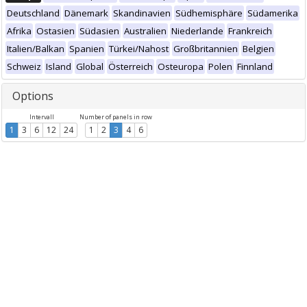
Deutschland
Dänemark
Skandinavien
Südhemisphäre
Südamerika
Afrika
Ostasien
Südasien
Australien
Niederlande
Frankreich
Italien/Balkan
Spanien
Türkei/Nahost
Großbritannien
Belgien
Schweiz
Island
Global
Österreich
Osteuropa
Polen
Finnland
Options
Intervall
Number of panels in row
1
3
6
12
24
1
2
3
4
6