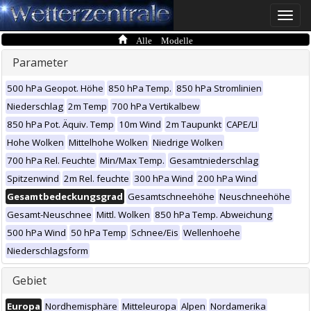
Toggle
naviga
Alle Modelle
Parameter
500 hPa Geopot. Höhe
850 hPa Temp.
850 hPa Stromlinien
Niederschlag
2m Temp
700 hPa Vertikalbew
850 hPa Pot. Äquiv. Temp
10m Wind
2m Taupunkt
CAPE/LI
Hohe Wolken
Mittelhohe Wolken
Niedrige Wolken
700 hPa Rel. Feuchte
Min/Max Temp.
Gesamtniederschlag
Spitzenwind
2m Rel. feuchte
300 hPa Wind
200 hPa Wind
Gesamtbedeckungsgrad
Gesamtschneehöhe
Neuschneehöhe
Gesamt-Neuschnee
Mittl. Wolken
850 hPa Temp. Abweichung
500 hPa Wind
50 hPa Temp
Schnee/Eis
Wellenhoehe
Niederschlagsform
Gebiet
Europa
Nordhemisphäre
Mitteleuropa
Alpen
Nordamerika