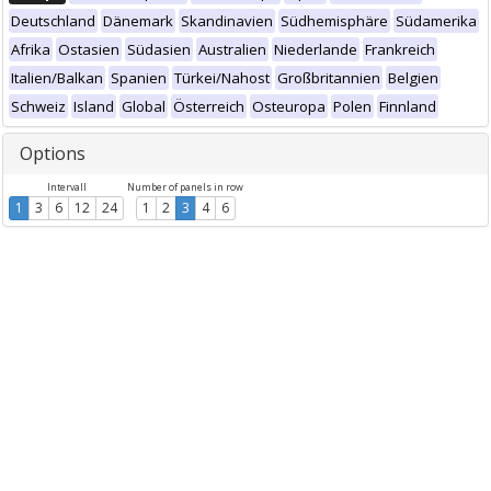
Deutschland
Dänemark
Skandinavien
Südhemisphäre
Südamerika
Afrika
Ostasien
Südasien
Australien
Niederlande
Frankreich
Italien/Balkan
Spanien
Türkei/Nahost
Großbritannien
Belgien
Schweiz
Island
Global
Österreich
Osteuropa
Polen
Finnland
Options
Intervall
Number of panels in row
1
3
6
12
24
1
2
3
4
6