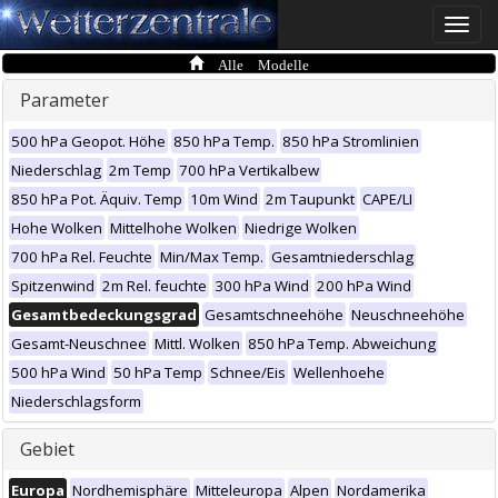
Toggle
naviga
Alle Modelle
Parameter
500 hPa Geopot. Höhe
850 hPa Temp.
850 hPa Stromlinien
Niederschlag
2m Temp
700 hPa Vertikalbew
850 hPa Pot. Äquiv. Temp
10m Wind
2m Taupunkt
CAPE/LI
Hohe Wolken
Mittelhohe Wolken
Niedrige Wolken
700 hPa Rel. Feuchte
Min/Max Temp.
Gesamtniederschlag
Spitzenwind
2m Rel. feuchte
300 hPa Wind
200 hPa Wind
Gesamtbedeckungsgrad
Gesamtschneehöhe
Neuschneehöhe
Gesamt-Neuschnee
Mittl. Wolken
850 hPa Temp. Abweichung
500 hPa Wind
50 hPa Temp
Schnee/Eis
Wellenhoehe
Niederschlagsform
Gebiet
Europa
Nordhemisphäre
Mitteleuropa
Alpen
Nordamerika