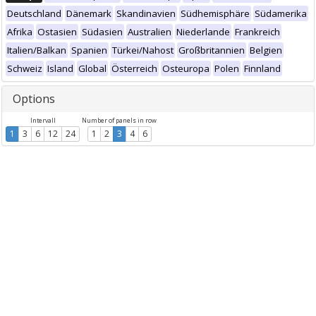
Deutschland
Dänemark
Skandinavien
Südhemisphäre
Südamerika
Afrika
Ostasien
Südasien
Australien
Niederlande
Frankreich
Italien/Balkan
Spanien
Türkei/Nahost
Großbritannien
Belgien
Schweiz
Island
Global
Österreich
Osteuropa
Polen
Finnland
Options
Intervall
Number of panels in row
1
3
6
12
24
1
2
3
4
6