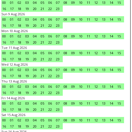
00
01
02
03
04
05
06
07
08
09
10
11
12
13
14
15
16
17
18
19
20
21
22
23
Sun 9 Aug 2026
00
01
02
03
04
05
06
07
08
09
10
11
12
13
14
15
16
17
18
19
20
21
22
23
Mon 10 Aug 2026
00
01
02
03
04
05
06
07
08
09
10
11
12
13
14
15
16
17
18
19
20
21
22
23
Tue 11 Aug 2026
00
01
02
03
04
05
06
07
08
09
10
11
12
13
14
15
16
17
18
19
20
21
22
23
Wed 12 Aug 2026
00
01
02
03
04
05
06
07
08
09
10
11
12
13
14
15
16
17
18
19
20
21
22
23
Thu 13 Aug 2026
00
01
02
03
04
05
06
07
08
09
10
11
12
13
14
15
16
17
18
19
20
21
22
23
Fri 14 Aug 2026
00
01
02
03
04
05
06
07
08
09
10
11
12
13
14
15
16
17
18
19
20
21
22
23
Sat 15 Aug 2026
00
01
02
03
04
05
06
07
08
09
10
11
12
13
14
15
16
17
18
19
20
21
22
23
Sun 16 Aug 2026