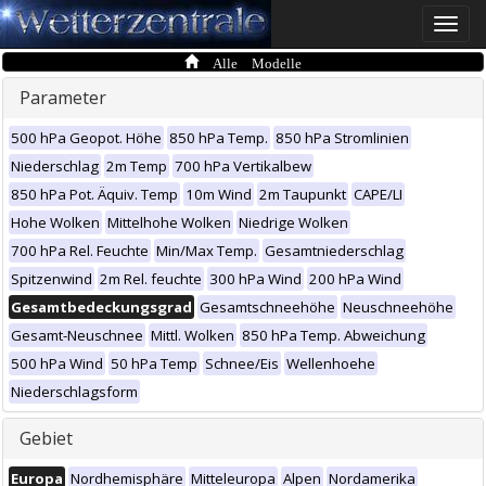
Toggle
naviga
Alle Modelle
Parameter
500 hPa Geopot. Höhe
850 hPa Temp.
850 hPa Stromlinien
Niederschlag
2m Temp
700 hPa Vertikalbew
850 hPa Pot. Äquiv. Temp
10m Wind
2m Taupunkt
CAPE/LI
Hohe Wolken
Mittelhohe Wolken
Niedrige Wolken
700 hPa Rel. Feuchte
Min/Max Temp.
Gesamtniederschlag
Spitzenwind
2m Rel. feuchte
300 hPa Wind
200 hPa Wind
Gesamtbedeckungsgrad
Gesamtschneehöhe
Neuschneehöhe
Gesamt-Neuschnee
Mittl. Wolken
850 hPa Temp. Abweichung
500 hPa Wind
50 hPa Temp
Schnee/Eis
Wellenhoehe
Niederschlagsform
Gebiet
Europa
Nordhemisphäre
Mitteleuropa
Alpen
Nordamerika