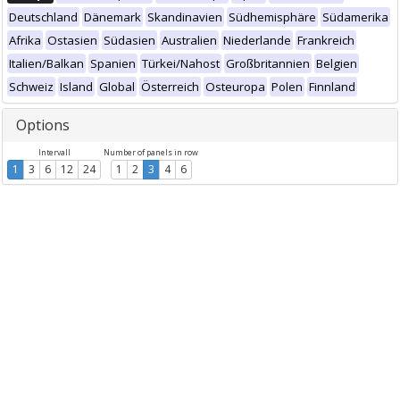
Deutschland
Dänemark
Skandinavien
Südhemisphäre
Südamerika
Afrika
Ostasien
Südasien
Australien
Niederlande
Frankreich
Italien/Balkan
Spanien
Türkei/Nahost
Großbritannien
Belgien
Schweiz
Island
Global
Österreich
Osteuropa
Polen
Finnland
Options
Intervall
Number of panels in row
1
3
6
12
24
1
2
3
4
6