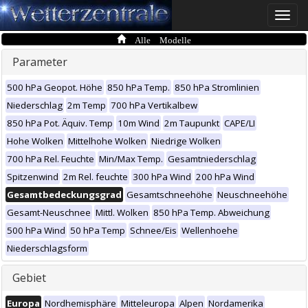
Toggle
naviga
Alle Modelle
Parameter
500 hPa Geopot. Höhe
850 hPa Temp.
850 hPa Stromlinien
Niederschlag
2m Temp
700 hPa Vertikalbew
850 hPa Pot. Äquiv. Temp
10m Wind
2m Taupunkt
CAPE/LI
Hohe Wolken
Mittelhohe Wolken
Niedrige Wolken
700 hPa Rel. Feuchte
Min/Max Temp.
Gesamtniederschlag
Spitzenwind
2m Rel. feuchte
300 hPa Wind
200 hPa Wind
Gesamtbedeckungsgrad
Gesamtschneehöhe
Neuschneehöhe
Gesamt-Neuschnee
Mittl. Wolken
850 hPa Temp. Abweichung
500 hPa Wind
50 hPa Temp
Schnee/Eis
Wellenhoehe
Niederschlagsform
Gebiet
Europa
Nordhemisphäre
Mitteleuropa
Alpen
Nordamerika