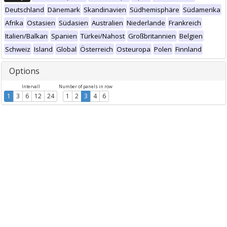
Deutschland
Dänemark
Skandinavien
Südhemisphäre
Südamerika
Afrika
Ostasien
Südasien
Australien
Niederlande
Frankreich
Italien/Balkan
Spanien
Türkei/Nahost
Großbritannien
Belgien
Schweiz
Island
Global
Österreich
Osteuropa
Polen
Finnland
Options
Intervall
Number of panels in row
1
3
6
12
24
1
2
3
4
6