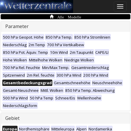
Toggle
naviga
Alle Modelle
Parameter
500 hPa Geopot. Höhe
850 hPa Temp.
850 hPa Stromlinien
Niederschlag
2m Temp
700 hPa Vertikalbew
850 hPa Pot. Äquiv. Temp
10m Wind
2m Taupunkt
CAPE/LI
Hohe Wolken
Mittelhohe Wolken
Niedrige Wolken
700 hPa Rel. Feuchte
Min/Max Temp.
Gesamtniederschlag
Spitzenwind
2m Rel. feuchte
300 hPa Wind
200 hPa Wind
Gesamtbedeckungsgrad
Gesamtschneehöhe
Neuschneehöhe
Gesamt-Neuschnee
Mittl. Wolken
850 hPa Temp. Abweichung
500 hPa Wind
50 hPa Temp
Schnee/Eis
Wellenhoehe
Niederschlagsform
Gebiet
Europa
Nordhemisphäre
Mitteleuropa
Alpen
Nordamerika