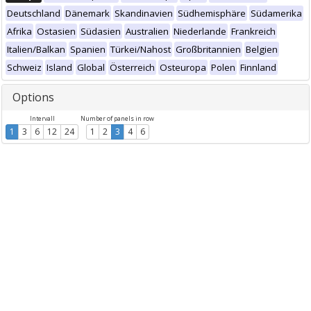
Deutschland
Dänemark
Skandinavien
Südhemisphäre
Südamerika
Afrika
Ostasien
Südasien
Australien
Niederlande
Frankreich
Italien/Balkan
Spanien
Türkei/Nahost
Großbritannien
Belgien
Schweiz
Island
Global
Österreich
Osteuropa
Polen
Finnland
Options
Intervall
Number of panels in row
1
3
6
12
24
1
2
3
4
6