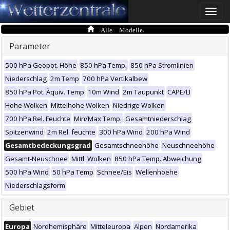
Toggle
naviga
Alle Modelle
Parameter
500 hPa Geopot. Höhe
850 hPa Temp.
850 hPa Stromlinien
Niederschlag
2m Temp
700 hPa Vertikalbew
850 hPa Pot. Äquiv. Temp
10m Wind
2m Taupunkt
CAPE/LI
Hohe Wolken
Mittelhohe Wolken
Niedrige Wolken
700 hPa Rel. Feuchte
Min/Max Temp.
Gesamtniederschlag
Spitzenwind
2m Rel. feuchte
300 hPa Wind
200 hPa Wind
Gesamtbedeckungsgrad
Gesamtschneehöhe
Neuschneehöhe
Gesamt-Neuschnee
Mittl. Wolken
850 hPa Temp. Abweichung
500 hPa Wind
50 hPa Temp
Schnee/Eis
Wellenhoehe
Niederschlagsform
Gebiet
Europa
Nordhemisphäre
Mitteleuropa
Alpen
Nordamerika