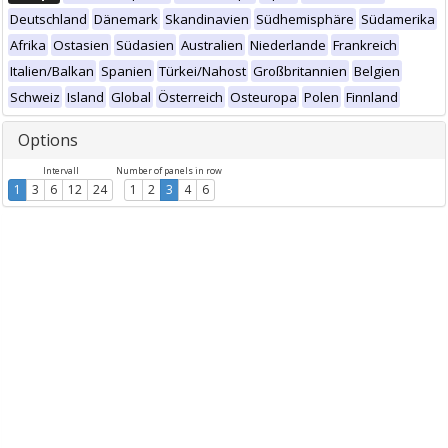
Deutschland
Dänemark
Skandinavien
Südhemisphäre
Südamerika
Afrika
Ostasien
Südasien
Australien
Niederlande
Frankreich
Italien/Balkan
Spanien
Türkei/Nahost
Großbritannien
Belgien
Schweiz
Island
Global
Österreich
Osteuropa
Polen
Finnland
Options
Intervall
Number of panels in row
1
3
6
12
24
1
2
3
4
6