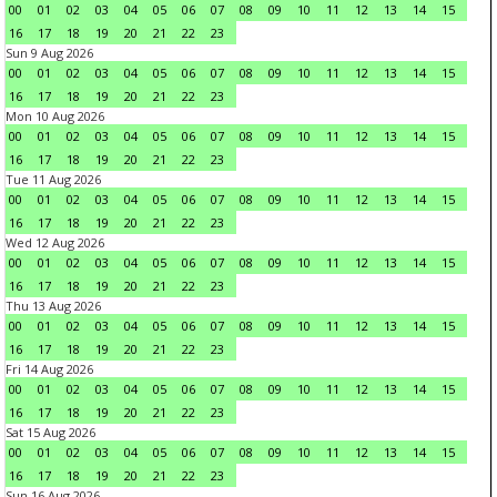
00
01
02
03
04
05
06
07
08
09
10
11
12
13
14
15
16
17
18
19
20
21
22
23
Sun 9 Aug 2026
00
01
02
03
04
05
06
07
08
09
10
11
12
13
14
15
16
17
18
19
20
21
22
23
Mon 10 Aug 2026
00
01
02
03
04
05
06
07
08
09
10
11
12
13
14
15
16
17
18
19
20
21
22
23
Tue 11 Aug 2026
00
01
02
03
04
05
06
07
08
09
10
11
12
13
14
15
16
17
18
19
20
21
22
23
Wed 12 Aug 2026
00
01
02
03
04
05
06
07
08
09
10
11
12
13
14
15
16
17
18
19
20
21
22
23
Thu 13 Aug 2026
00
01
02
03
04
05
06
07
08
09
10
11
12
13
14
15
16
17
18
19
20
21
22
23
Fri 14 Aug 2026
00
01
02
03
04
05
06
07
08
09
10
11
12
13
14
15
16
17
18
19
20
21
22
23
Sat 15 Aug 2026
00
01
02
03
04
05
06
07
08
09
10
11
12
13
14
15
16
17
18
19
20
21
22
23
Sun 16 Aug 2026