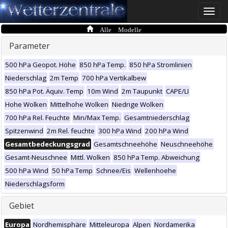
Toggle
naviga
Alle Modelle
Parameter
500 hPa Geopot. Höhe
850 hPa Temp.
850 hPa Stromlinien
Niederschlag
2m Temp
700 hPa Vertikalbew
850 hPa Pot. Äquiv. Temp
10m Wind
2m Taupunkt
CAPE/LI
Hohe Wolken
Mittelhohe Wolken
Niedrige Wolken
700 hPa Rel. Feuchte
Min/Max Temp.
Gesamtniederschlag
Spitzenwind
2m Rel. feuchte
300 hPa Wind
200 hPa Wind
Gesamtbedeckungsgrad
Gesamtschneehöhe
Neuschneehöhe
Gesamt-Neuschnee
Mittl. Wolken
850 hPa Temp. Abweichung
500 hPa Wind
50 hPa Temp
Schnee/Eis
Wellenhoehe
Niederschlagsform
Gebiet
Europa
Nordhemisphäre
Mitteleuropa
Alpen
Nordamerika