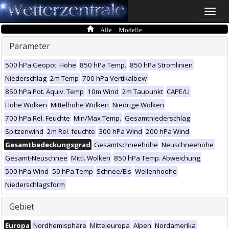
Toggle
naviga
Alle Modelle
Parameter
500 hPa Geopot. Höhe
850 hPa Temp.
850 hPa Stromlinien
Niederschlag
2m Temp
700 hPa Vertikalbew
850 hPa Pot. Äquiv. Temp
10m Wind
2m Taupunkt
CAPE/LI
Hohe Wolken
Mittelhohe Wolken
Niedrige Wolken
700 hPa Rel. Feuchte
Min/Max Temp.
Gesamtniederschlag
Spitzenwind
2m Rel. feuchte
300 hPa Wind
200 hPa Wind
Gesamtbedeckungsgrad
Gesamtschneehöhe
Neuschneehöhe
Gesamt-Neuschnee
Mittl. Wolken
850 hPa Temp. Abweichung
500 hPa Wind
50 hPa Temp
Schnee/Eis
Wellenhoehe
Niederschlagsform
Gebiet
Europa
Nordhemisphäre
Mitteleuropa
Alpen
Nordamerika