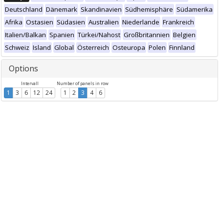
Deutschland
Dänemark
Skandinavien
Südhemisphäre
Südamerika
Afrika
Ostasien
Südasien
Australien
Niederlande
Frankreich
Italien/Balkan
Spanien
Türkei/Nahost
Großbritannien
Belgien
Schweiz
Island
Global
Österreich
Osteuropa
Polen
Finnland
Options
Intervall
Number of panels in row
1
3
6
12
24
1
2
3
4
6