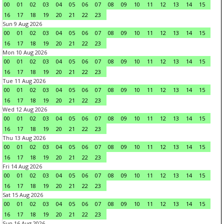
00
01
02
03
04
05
06
07
08
09
10
11
12
13
14
15
16
17
18
19
20
21
22
23
Sun 9 Aug 2026
00
01
02
03
04
05
06
07
08
09
10
11
12
13
14
15
16
17
18
19
20
21
22
23
Mon 10 Aug 2026
00
01
02
03
04
05
06
07
08
09
10
11
12
13
14
15
16
17
18
19
20
21
22
23
Tue 11 Aug 2026
00
01
02
03
04
05
06
07
08
09
10
11
12
13
14
15
16
17
18
19
20
21
22
23
Wed 12 Aug 2026
00
01
02
03
04
05
06
07
08
09
10
11
12
13
14
15
16
17
18
19
20
21
22
23
Thu 13 Aug 2026
00
01
02
03
04
05
06
07
08
09
10
11
12
13
14
15
16
17
18
19
20
21
22
23
Fri 14 Aug 2026
00
01
02
03
04
05
06
07
08
09
10
11
12
13
14
15
16
17
18
19
20
21
22
23
Sat 15 Aug 2026
00
01
02
03
04
05
06
07
08
09
10
11
12
13
14
15
16
17
18
19
20
21
22
23
Sun 16 Aug 2026