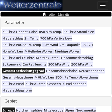
Toggle
naviga
Alle Modelle
Parameter
500 hPa Geopot. Höhe
850 hPa Temp.
850 hPa Stromlinien
Niederschlag
2m Temp
700 hPa Vertikalbew
850 hPa Pot. Äquiv. Temp
10m Wind
2m Taupunkt
CAPE/LI
Hohe Wolken
Mittelhohe Wolken
Niedrige Wolken
700 hPa Rel. Feuchte
Min/Max Temp.
Gesamtniederschlag
Spitzenwind
2m Rel. feuchte
300 hPa Wind
200 hPa Wind
Gesamtbedeckungsgrad
Gesamtschneehöhe
Neuschneehöhe
Gesamt-Neuschnee
Mittl. Wolken
850 hPa Temp. Abweichung
500 hPa Wind
50 hPa Temp
Schnee/Eis
Wellenhoehe
Niederschlagsform
Gebiet
Europa
Nordhemisphäre
Mitteleuropa
Alpen
Nordamerika