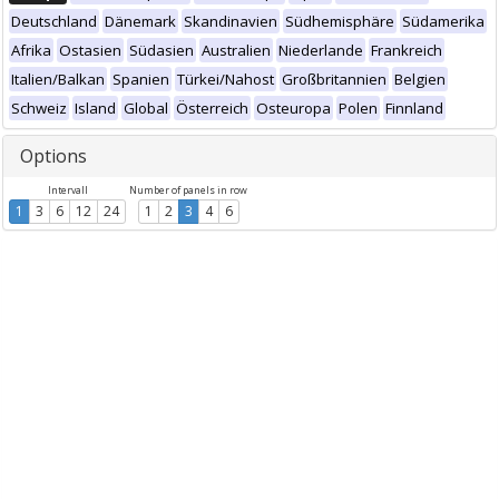
Deutschland
Dänemark
Skandinavien
Südhemisphäre
Südamerika
Afrika
Ostasien
Südasien
Australien
Niederlande
Frankreich
Italien/Balkan
Spanien
Türkei/Nahost
Großbritannien
Belgien
Schweiz
Island
Global
Österreich
Osteuropa
Polen
Finnland
Options
Intervall
Number of panels in row
1
3
6
12
24
1
2
3
4
6