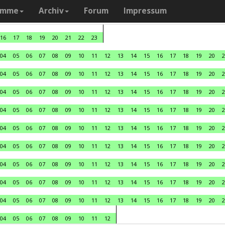
amme
Archiv
Forum
Impressum
16
17
18
19
20
21
22
23
04
05
06
07
08
09
10
11
12
13
14
15
16
17
18
19
20
2
04
05
06
07
08
09
10
11
12
13
14
15
16
17
18
19
20
2
04
05
06
07
08
09
10
11
12
13
14
15
16
17
18
19
20
2
04
05
06
07
08
09
10
11
12
13
14
15
16
17
18
19
20
2
04
05
06
07
08
09
10
11
12
13
14
15
16
17
18
19
20
2
04
05
06
07
08
09
10
11
12
13
14
15
16
17
18
19
20
2
04
05
06
07
08
09
10
11
12
13
14
15
16
17
18
19
20
2
04
05
06
07
08
09
10
11
12
13
14
15
16
17
18
19
20
2
04
05
06
07
08
09
10
11
12
13
14
15
16
17
18
19
20
2
04
05
06
07
08
09
10
11
12