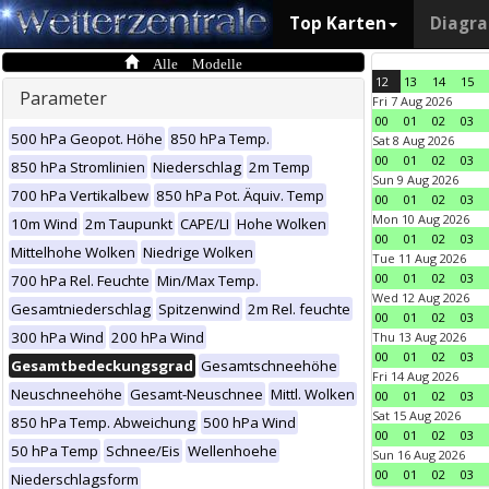
Top Karten
Diagr
Alle Modelle
12
13
14
15
Parameter
Fri 7 Aug 2026
00
01
02
03
500 hPa Geopot. Höhe
850 hPa Temp.
Sat 8 Aug 2026
00
01
02
03
850 hPa Stromlinien
Niederschlag
2m Temp
Sun 9 Aug 2026
700 hPa Vertikalbew
850 hPa Pot. Äquiv. Temp
00
01
02
03
Mon 10 Aug 2026
10m Wind
2m Taupunkt
CAPE/LI
Hohe Wolken
00
01
02
03
Mittelhohe Wolken
Niedrige Wolken
Tue 11 Aug 2026
00
01
02
03
700 hPa Rel. Feuchte
Min/Max Temp.
Wed 12 Aug 2026
Gesamtniederschlag
Spitzenwind
2m Rel. feuchte
00
01
02
03
300 hPa Wind
200 hPa Wind
Thu 13 Aug 2026
00
01
02
03
Gesamtbedeckungsgrad
Gesamtschneehöhe
Fri 14 Aug 2026
Neuschneehöhe
Gesamt-Neuschnee
Mittl. Wolken
00
01
02
03
Sat 15 Aug 2026
850 hPa Temp. Abweichung
500 hPa Wind
00
01
02
03
50 hPa Temp
Schnee/Eis
Wellenhoehe
Sun 16 Aug 2026
00
01
02
03
Niederschlagsform