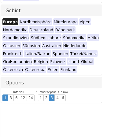
Gebiet
Europa
Nordhemisphäre
Mitteleuropa
Alpen
Nordamerika
Deutschland
Dänemark
Skandinavien
Südhemisphäre
Südamerika
Afrika
Ostasien
Südasien
Australien
Niederlande
Frankreich
Italien/Balkan
Spanien
Türkei/Nahost
Großbritannien
Belgien
Schweiz
Island
Global
Österreich
Osteuropa
Polen
Finnland
Options
Intervall
Number of panels in row
1
3
6
12
24
1
2
3
4
6