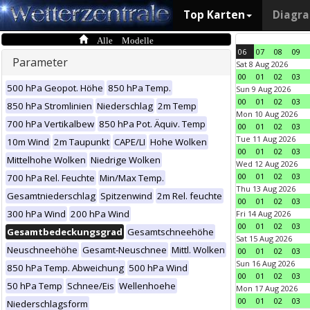
Top Karten
Diagr
Alle Modelle
06
07
08
09
Parameter
Sat 8 Aug 2026
00
01
02
03
500 hPa Geopot. Höhe
850 hPa Temp.
Sun 9 Aug 2026
00
01
02
03
850 hPa Stromlinien
Niederschlag
2m Temp
Mon 10 Aug 2026
700 hPa Vertikalbew
850 hPa Pot. Äquiv. Temp
00
01
02
03
Tue 11 Aug 2026
10m Wind
2m Taupunkt
CAPE/LI
Hohe Wolken
00
01
02
03
Mittelhohe Wolken
Niedrige Wolken
Wed 12 Aug 2026
00
01
02
03
700 hPa Rel. Feuchte
Min/Max Temp.
Thu 13 Aug 2026
Gesamtniederschlag
Spitzenwind
2m Rel. feuchte
00
01
02
03
300 hPa Wind
200 hPa Wind
Fri 14 Aug 2026
00
01
02
03
Gesamtbedeckungsgrad
Gesamtschneehöhe
Sat 15 Aug 2026
Neuschneehöhe
Gesamt-Neuschnee
Mittl. Wolken
00
01
02
03
Sun 16 Aug 2026
850 hPa Temp. Abweichung
500 hPa Wind
00
01
02
03
50 hPa Temp
Schnee/Eis
Wellenhoehe
Mon 17 Aug 2026
00
01
02
03
Niederschlagsform