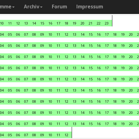
amme
Archiv
Forum
Impressum
10
11
12
13
14
15
16
17
18
19
20
21
22
23
04
05
06
07
08
09
10
11
12
13
14
15
16
17
18
19
20
2
04
05
06
07
08
09
10
11
12
13
14
15
16
17
18
19
20
2
04
05
06
07
08
09
10
11
12
13
14
15
16
17
18
19
20
2
04
05
06
07
08
09
10
11
12
13
14
15
16
17
18
19
20
2
04
05
06
07
08
09
10
11
12
13
14
15
16
17
18
19
20
2
04
05
06
07
08
09
10
11
12
13
14
15
16
17
18
19
20
2
04
05
06
07
08
09
10
11
12
13
14
15
16
17
18
19
20
2
04
05
06
07
08
09
10
11
12
13
14
15
16
17
18
19
20
2
04
05
06
07
08
09
10
11
12
13
14
15
16
17
18
19
20
2
04
05
06
07
08
09
10
11
12