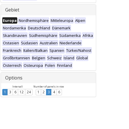
Gebiet
Europa
Nordhemisphäre
Mitteleuropa
Alpen
Nordamerika
Deutschland
Dänemark
Skandinavien
Südhemisphäre
Südamerika
Afrika
Ostasien
Südasien
Australien
Niederlande
Frankreich
Italien/Balkan
Spanien
Türkei/Nahost
Großbritannien
Belgien
Schweiz
Island
Global
Österreich
Osteuropa
Polen
Finnland
Options
Intervall
Number of panels in row
1
3
6
12
24
1
2
3
4
6