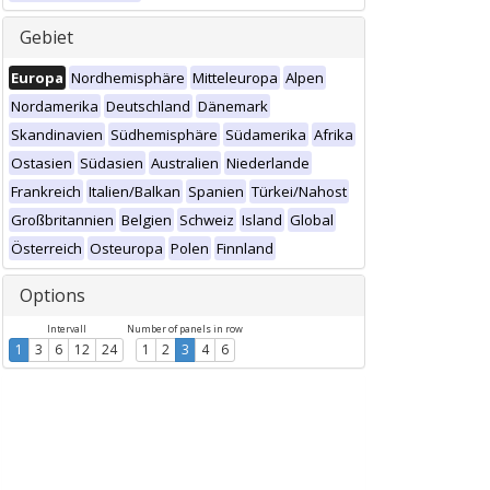
Gebiet
Europa
Nordhemisphäre
Mitteleuropa
Alpen
Nordamerika
Deutschland
Dänemark
Skandinavien
Südhemisphäre
Südamerika
Afrika
Ostasien
Südasien
Australien
Niederlande
Frankreich
Italien/Balkan
Spanien
Türkei/Nahost
Großbritannien
Belgien
Schweiz
Island
Global
Österreich
Osteuropa
Polen
Finnland
Options
Intervall
Number of panels in row
1
3
6
12
24
1
2
3
4
6