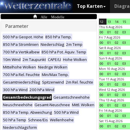
Top Karten
Diagr
Alle Modelle
12
13
14
15
Parameter
Thu 6 Aug 2026
00
01
02
03
500 hPa Geopot. Höhe
850 hPa Temp.
Fri 7 Aug 2026
00
01
02
03
850 hPa Stromlinien
Niederschlag
2m Temp
Sat 8 Aug 2026
700 hPa Vertikalbew
850 hPa Pot. Äquiv. Temp
00
01
02
03
Sun 9 Aug 2026
10m Wind
2m Taupunkt
CAPE/LI
Hohe Wolken
00
01
02
03
Mittelhohe Wolken
Niedrige Wolken
Mon 10 Aug 2026
00
01
02
03
700 hPa Rel. Feuchte
Min/Max Temp.
Tue 11 Aug 2026
Gesamtniederschlag
Spitzenwind
2m Rel. feuchte
00
01
02
03
300 hPa Wind
200 hPa Wind
Wed 12 Aug 2026
00
01
02
03
Gesamtbedeckungsgrad
Gesamtschneehöhe
Thu 13 Aug 2026
Neuschneehöhe
Gesamt-Neuschnee
Mittl. Wolken
00
01
02
03
Fri 14 Aug 2026
850 hPa Temp. Abweichung
500 hPa Wind
00
01
02
03
50 hPa Temp
Schnee/Eis
Wellenhoehe
Sat 15 Aug 2026
00
01
02
03
Niederschlagsform