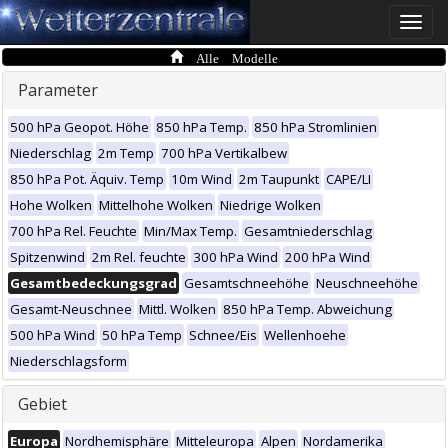
Toggle
naviga
Alle Modelle
Parameter
500 hPa Geopot. Höhe
850 hPa Temp.
850 hPa Stromlinien
Niederschlag
2m Temp
700 hPa Vertikalbew
850 hPa Pot. Äquiv. Temp
10m Wind
2m Taupunkt
CAPE/LI
Hohe Wolken
Mittelhohe Wolken
Niedrige Wolken
700 hPa Rel. Feuchte
Min/Max Temp.
Gesamtniederschlag
Spitzenwind
2m Rel. feuchte
300 hPa Wind
200 hPa Wind
Gesamtbedeckungsgrad
Gesamtschneehöhe
Neuschneehöhe
Gesamt-Neuschnee
Mittl. Wolken
850 hPa Temp. Abweichung
500 hPa Wind
50 hPa Temp
Schnee/Eis
Wellenhoehe
Niederschlagsform
Gebiet
Europa
Nordhemisphäre
Mitteleuropa
Alpen
Nordamerika