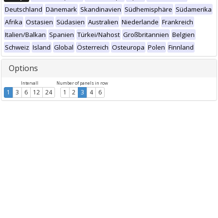
Deutschland
Dänemark
Skandinavien
Südhemisphäre
Südamerika
Afrika
Ostasien
Südasien
Australien
Niederlande
Frankreich
Italien/Balkan
Spanien
Türkei/Nahost
Großbritannien
Belgien
Schweiz
Island
Global
Österreich
Osteuropa
Polen
Finnland
Options
Intervall
Number of panels in row
1
3
6
12
24
1
2
3
4
6