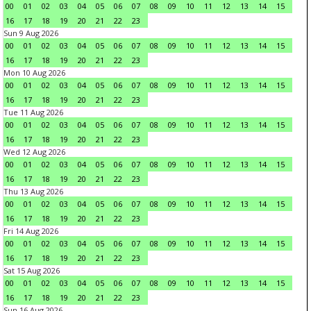
00
01
02
03
04
05
06
07
08
09
10
11
12
13
14
15
16
17
18
19
20
21
22
23
Sun 9 Aug 2026
00
01
02
03
04
05
06
07
08
09
10
11
12
13
14
15
16
17
18
19
20
21
22
23
Mon 10 Aug 2026
00
01
02
03
04
05
06
07
08
09
10
11
12
13
14
15
16
17
18
19
20
21
22
23
Tue 11 Aug 2026
00
01
02
03
04
05
06
07
08
09
10
11
12
13
14
15
16
17
18
19
20
21
22
23
Wed 12 Aug 2026
00
01
02
03
04
05
06
07
08
09
10
11
12
13
14
15
16
17
18
19
20
21
22
23
Thu 13 Aug 2026
00
01
02
03
04
05
06
07
08
09
10
11
12
13
14
15
16
17
18
19
20
21
22
23
Fri 14 Aug 2026
00
01
02
03
04
05
06
07
08
09
10
11
12
13
14
15
16
17
18
19
20
21
22
23
Sat 15 Aug 2026
00
01
02
03
04
05
06
07
08
09
10
11
12
13
14
15
16
17
18
19
20
21
22
23
Sun 16 Aug 2026