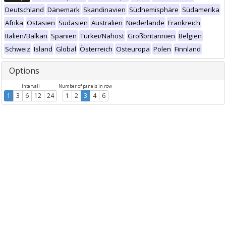
Deutschland
Dänemark
Skandinavien
Südhemisphäre
Südamerika
Afrika
Ostasien
Südasien
Australien
Niederlande
Frankreich
Italien/Balkan
Spanien
Türkei/Nahost
Großbritannien
Belgien
Schweiz
Island
Global
Österreich
Osteuropa
Polen
Finnland
Options
Intervall
Number of panels in row
1
3
6
12
24
1
2
3
4
6