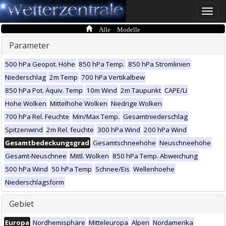
Toggle
naviga
Alle Modelle
Parameter
500 hPa Geopot. Höhe
850 hPa Temp.
850 hPa Stromlinien
Niederschlag
2m Temp
700 hPa Vertikalbew
850 hPa Pot. Äquiv. Temp
10m Wind
2m Taupunkt
CAPE/LI
Hohe Wolken
Mittelhohe Wolken
Niedrige Wolken
700 hPa Rel. Feuchte
Min/Max Temp.
Gesamtniederschlag
Spitzenwind
2m Rel. feuchte
300 hPa Wind
200 hPa Wind
Gesamtbedeckungsgrad
Gesamtschneehöhe
Neuschneehöhe
Gesamt-Neuschnee
Mittl. Wolken
850 hPa Temp. Abweichung
500 hPa Wind
50 hPa Temp
Schnee/Eis
Wellenhoehe
Niederschlagsform
Gebiet
Europa
Nordhemisphäre
Mitteleuropa
Alpen
Nordamerika