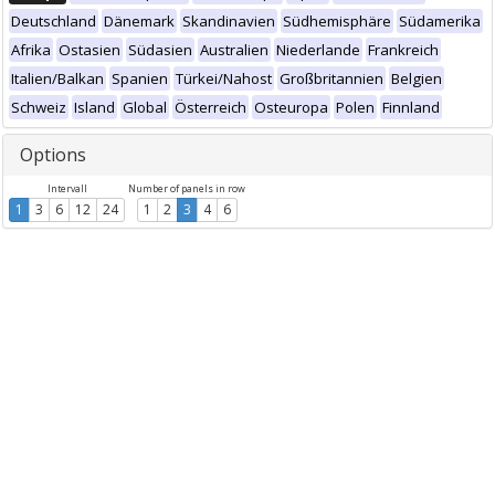
Deutschland
Dänemark
Skandinavien
Südhemisphäre
Südamerika
Afrika
Ostasien
Südasien
Australien
Niederlande
Frankreich
Italien/Balkan
Spanien
Türkei/Nahost
Großbritannien
Belgien
Schweiz
Island
Global
Österreich
Osteuropa
Polen
Finnland
Options
Intervall
Number of panels in row
1
3
6
12
24
1
2
3
4
6