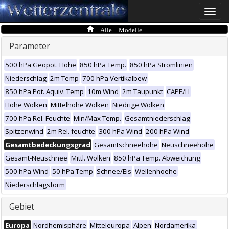
Toggle
naviga
Alle Modelle
Parameter
500 hPa Geopot. Höhe
850 hPa Temp.
850 hPa Stromlinien
Niederschlag
2m Temp
700 hPa Vertikalbew
850 hPa Pot. Äquiv. Temp
10m Wind
2m Taupunkt
CAPE/LI
Hohe Wolken
Mittelhohe Wolken
Niedrige Wolken
700 hPa Rel. Feuchte
Min/Max Temp.
Gesamtniederschlag
Spitzenwind
2m Rel. feuchte
300 hPa Wind
200 hPa Wind
Gesamtbedeckungsgrad
Gesamtschneehöhe
Neuschneehöhe
Gesamt-Neuschnee
Mittl. Wolken
850 hPa Temp. Abweichung
500 hPa Wind
50 hPa Temp
Schnee/Eis
Wellenhoehe
Niederschlagsform
Gebiet
Europa
Nordhemisphäre
Mitteleuropa
Alpen
Nordamerika