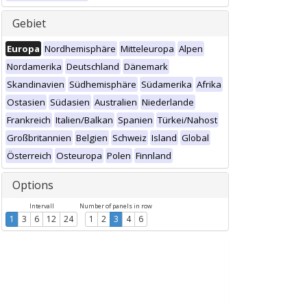
Gebiet
Europa
Nordhemisphäre
Mitteleuropa
Alpen
Nordamerika
Deutschland
Dänemark
Skandinavien
Südhemisphäre
Südamerika
Afrika
Ostasien
Südasien
Australien
Niederlande
Frankreich
Italien/Balkan
Spanien
Türkei/Nahost
Großbritannien
Belgien
Schweiz
Island
Global
Österreich
Osteuropa
Polen
Finnland
Options
Intervall
Number of panels in row
1
3
6
12
24
1
2
3
4
6