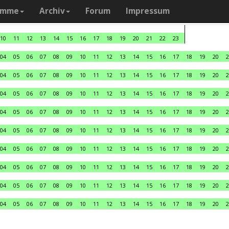
amme
Archiv
Forum
Impressum
10
11
12
13
14
15
16
17
18
19
20
21
22
23
04
05
06
07
08
09
10
11
12
13
14
15
16
17
18
19
20
2
04
05
06
07
08
09
10
11
12
13
14
15
16
17
18
19
20
2
04
05
06
07
08
09
10
11
12
13
14
15
16
17
18
19
20
2
04
05
06
07
08
09
10
11
12
13
14
15
16
17
18
19
20
2
04
05
06
07
08
09
10
11
12
13
14
15
16
17
18
19
20
2
04
05
06
07
08
09
10
11
12
13
14
15
16
17
18
19
20
2
04
05
06
07
08
09
10
11
12
13
14
15
16
17
18
19
20
2
04
05
06
07
08
09
10
11
12
13
14
15
16
17
18
19
20
2
04
05
06
07
08
09
10
11
12
13
14
15
16
17
18
19
20
2