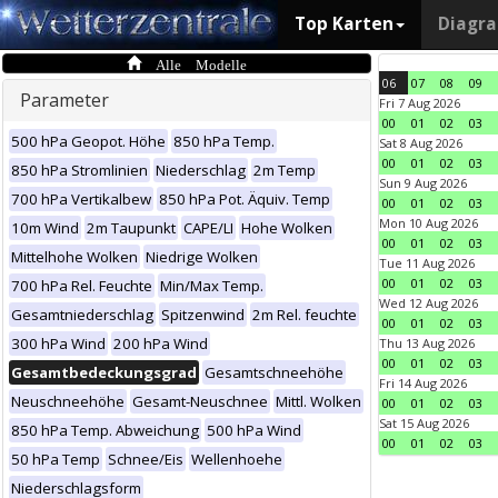
Top Karten
Diagr
Alle Modelle
06
07
08
09
Parameter
Fri 7 Aug 2026
00
01
02
03
500 hPa Geopot. Höhe
850 hPa Temp.
Sat 8 Aug 2026
00
01
02
03
850 hPa Stromlinien
Niederschlag
2m Temp
Sun 9 Aug 2026
700 hPa Vertikalbew
850 hPa Pot. Äquiv. Temp
00
01
02
03
Mon 10 Aug 2026
10m Wind
2m Taupunkt
CAPE/LI
Hohe Wolken
00
01
02
03
Mittelhohe Wolken
Niedrige Wolken
Tue 11 Aug 2026
00
01
02
03
700 hPa Rel. Feuchte
Min/Max Temp.
Wed 12 Aug 2026
Gesamtniederschlag
Spitzenwind
2m Rel. feuchte
00
01
02
03
300 hPa Wind
200 hPa Wind
Thu 13 Aug 2026
00
01
02
03
Gesamtbedeckungsgrad
Gesamtschneehöhe
Fri 14 Aug 2026
Neuschneehöhe
Gesamt-Neuschnee
Mittl. Wolken
00
01
02
03
Sat 15 Aug 2026
850 hPa Temp. Abweichung
500 hPa Wind
00
01
02
03
50 hPa Temp
Schnee/Eis
Wellenhoehe
Niederschlagsform