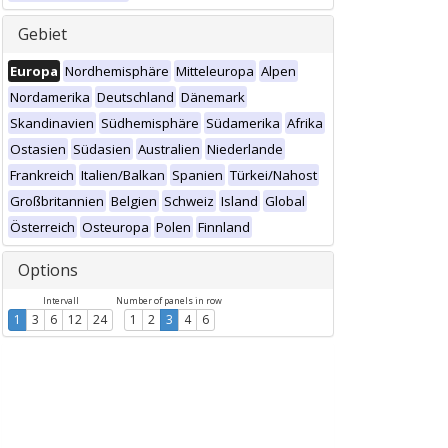
Gebiet
Europa
Nordhemisphäre
Mitteleuropa
Alpen
Nordamerika
Deutschland
Dänemark
Skandinavien
Südhemisphäre
Südamerika
Afrika
Ostasien
Südasien
Australien
Niederlande
Frankreich
Italien/Balkan
Spanien
Türkei/Nahost
Großbritannien
Belgien
Schweiz
Island
Global
Österreich
Osteuropa
Polen
Finnland
Options
Intervall
Number of panels in row
1
3
6
12
24
1
2
3
4
6