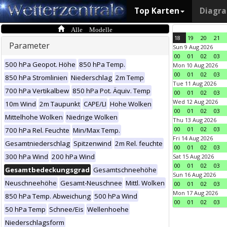
Top Karten
Diagr
Alle Modelle
18
19
20
21
Parameter
Sun 9 Aug 2026
00
01
02
03
500 hPa Geopot. Höhe
850 hPa Temp.
Mon 10 Aug 2026
00
01
02
03
850 hPa Stromlinien
Niederschlag
2m Temp
Tue 11 Aug 2026
700 hPa Vertikalbew
850 hPa Pot. Äquiv. Temp
00
01
02
03
Wed 12 Aug 2026
10m Wind
2m Taupunkt
CAPE/LI
Hohe Wolken
00
01
02
03
Mittelhohe Wolken
Niedrige Wolken
Thu 13 Aug 2026
00
01
02
03
700 hPa Rel. Feuchte
Min/Max Temp.
Fri 14 Aug 2026
Gesamtniederschlag
Spitzenwind
2m Rel. feuchte
00
01
02
03
300 hPa Wind
200 hPa Wind
Sat 15 Aug 2026
00
01
02
03
Gesamtbedeckungsgrad
Gesamtschneehöhe
Sun 16 Aug 2026
Neuschneehöhe
Gesamt-Neuschnee
Mittl. Wolken
00
01
02
03
Mon 17 Aug 2026
850 hPa Temp. Abweichung
500 hPa Wind
00
01
02
03
50 hPa Temp
Schnee/Eis
Wellenhoehe
Niederschlagsform