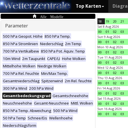
Top Karten
Diagr
Alle Modelle
18
19
20
21
Parameter
Sat 8 Aug 2026
00
01
02
03
500 hPa Geopot. Höhe
850 hPa Temp.
Sun 9 Aug 2026
00
01
02
03
850 hPa Stromlinien
Niederschlag
2m Temp
Mon 10 Aug 2026
700 hPa Vertikalbew
850 hPa Pot. Äquiv. Temp
00
01
02
03
Tue 11 Aug 2026
10m Wind
2m Taupunkt
CAPE/LI
Hohe Wolken
00
01
02
03
Mittelhohe Wolken
Niedrige Wolken
Wed 12 Aug 2026
00
01
02
03
700 hPa Rel. Feuchte
Min/Max Temp.
Thu 13 Aug 2026
Gesamtniederschlag
Spitzenwind
2m Rel. feuchte
00
01
02
03
300 hPa Wind
200 hPa Wind
Fri 14 Aug 2026
00
01
02
03
Gesamtbedeckungsgrad
Gesamtschneehöhe
Sat 15 Aug 2026
Neuschneehöhe
Gesamt-Neuschnee
Mittl. Wolken
00
01
02
03
Sun 16 Aug 2026
850 hPa Temp. Abweichung
500 hPa Wind
00
01
02
03
50 hPa Temp
Schnee/Eis
Wellenhoehe
Niederschlagsform