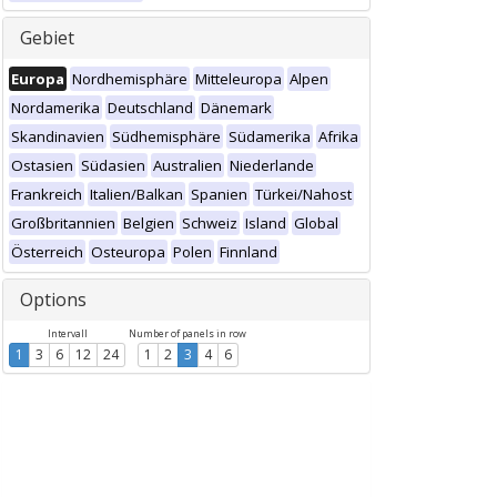
Gebiet
Europa
Nordhemisphäre
Mitteleuropa
Alpen
Nordamerika
Deutschland
Dänemark
Skandinavien
Südhemisphäre
Südamerika
Afrika
Ostasien
Südasien
Australien
Niederlande
Frankreich
Italien/Balkan
Spanien
Türkei/Nahost
Großbritannien
Belgien
Schweiz
Island
Global
Österreich
Osteuropa
Polen
Finnland
Options
Intervall
Number of panels in row
1
3
6
12
24
1
2
3
4
6