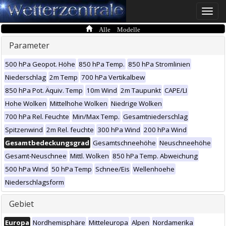
Toggle
naviga
Alle Modelle
Parameter
500 hPa Geopot. Höhe
850 hPa Temp.
850 hPa Stromlinien
Niederschlag
2m Temp
700 hPa Vertikalbew
850 hPa Pot. Äquiv. Temp
10m Wind
2m Taupunkt
CAPE/LI
Hohe Wolken
Mittelhohe Wolken
Niedrige Wolken
700 hPa Rel. Feuchte
Min/Max Temp.
Gesamtniederschlag
Spitzenwind
2m Rel. feuchte
300 hPa Wind
200 hPa Wind
Gesamtbedeckungsgrad
Gesamtschneehöhe
Neuschneehöhe
Gesamt-Neuschnee
Mittl. Wolken
850 hPa Temp. Abweichung
500 hPa Wind
50 hPa Temp
Schnee/Eis
Wellenhoehe
Niederschlagsform
Gebiet
Europa
Nordhemisphäre
Mitteleuropa
Alpen
Nordamerika