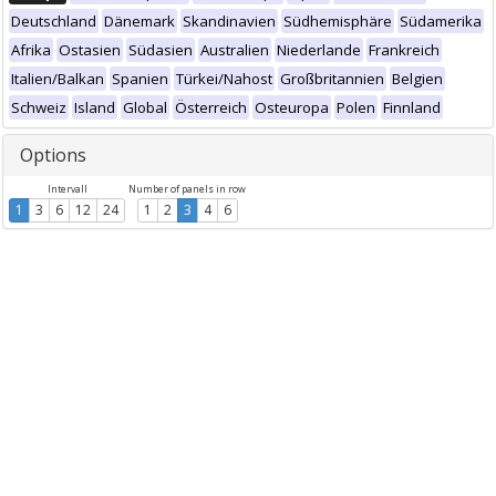
Deutschland
Dänemark
Skandinavien
Südhemisphäre
Südamerika
Afrika
Ostasien
Südasien
Australien
Niederlande
Frankreich
Italien/Balkan
Spanien
Türkei/Nahost
Großbritannien
Belgien
Schweiz
Island
Global
Österreich
Osteuropa
Polen
Finnland
Options
Intervall
Number of panels in row
1
3
6
12
24
1
2
3
4
6