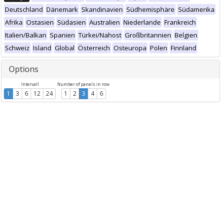
Deutschland
Dänemark
Skandinavien
Südhemisphäre
Südamerika
Afrika
Ostasien
Südasien
Australien
Niederlande
Frankreich
Italien/Balkan
Spanien
Türkei/Nahost
Großbritannien
Belgien
Schweiz
Island
Global
Österreich
Osteuropa
Polen
Finnland
Options
Intervall
Number of panels in row
1
3
6
12
24
1
2
3
4
6