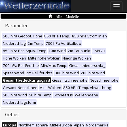
Toggle
naviga
Alle Modelle
Parameter
500 hPa Geopot. Höhe
850 hPa Temp.
850 hPa Stromlinien
Niederschlag
2m Temp
700 hPa Vertikalbew
850 hPa Pot. Äquiv. Temp
10m Wind
2m Taupunkt
CAPE/LI
Hohe Wolken
Mittelhohe Wolken
Niedrige Wolken
700 hPa Rel. Feuchte
Min/Max Temp.
Gesamtniederschlag
Spitzenwind
2m Rel. feuchte
300 hPa Wind
200 hPa Wind
Gesamtbedeckungsgrad
Gesamtschneehöhe
Neuschneehöhe
Gesamt-Neuschnee
Mittl. Wolken
850 hPa Temp. Abweichung
500 hPa Wind
50 hPa Temp
Schnee/Eis
Wellenhoehe
Niederschlagsform
Gebiet
Europa
Nordhemisphäre
Mitteleuropa
Alpen
Nordamerika