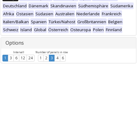
Deutschland
Dänemark
Skandinavien
Südhemisphäre
Südamerika
Afrika
Ostasien
Südasien
Australien
Niederlande
Frankreich
Italien/Balkan
Spanien
Türkei/Nahost
Großbritannien
Belgien
Schweiz
Island
Global
Österreich
Osteuropa
Polen
Finnland
Options
Intervall
Number of panels in row
1
3
6
12
24
1
2
3
4
6