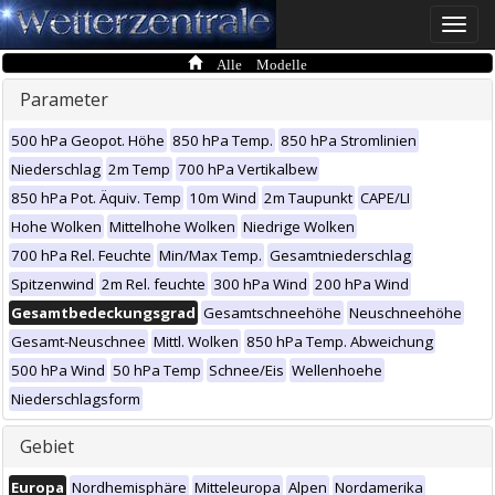
Toggle
naviga
Alle Modelle
Parameter
500 hPa Geopot. Höhe
850 hPa Temp.
850 hPa Stromlinien
Niederschlag
2m Temp
700 hPa Vertikalbew
850 hPa Pot. Äquiv. Temp
10m Wind
2m Taupunkt
CAPE/LI
Hohe Wolken
Mittelhohe Wolken
Niedrige Wolken
700 hPa Rel. Feuchte
Min/Max Temp.
Gesamtniederschlag
Spitzenwind
2m Rel. feuchte
300 hPa Wind
200 hPa Wind
Gesamtbedeckungsgrad
Gesamtschneehöhe
Neuschneehöhe
Gesamt-Neuschnee
Mittl. Wolken
850 hPa Temp. Abweichung
500 hPa Wind
50 hPa Temp
Schnee/Eis
Wellenhoehe
Niederschlagsform
Gebiet
Europa
Nordhemisphäre
Mitteleuropa
Alpen
Nordamerika