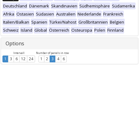
Deutschland
Dänemark
Skandinavien
Südhemisphäre
Südamerika
Afrika
Ostasien
Südasien
Australien
Niederlande
Frankreich
Italien/Balkan
Spanien
Türkei/Nahost
Großbritannien
Belgien
Schweiz
Island
Global
Österreich
Osteuropa
Polen
Finnland
Options
Intervall
Number of panels in row
1
3
6
12
24
1
2
3
4
6