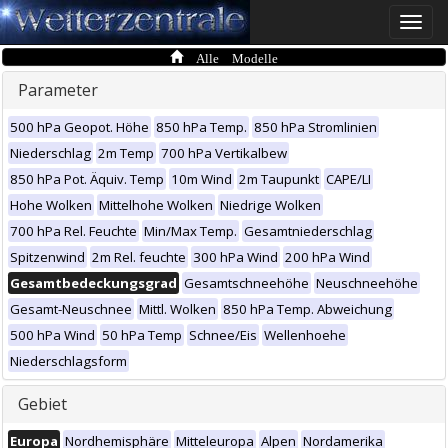
Toggle
naviga
Alle Modelle
Parameter
500 hPa Geopot. Höhe
850 hPa Temp.
850 hPa Stromlinien
Niederschlag
2m Temp
700 hPa Vertikalbew
850 hPa Pot. Äquiv. Temp
10m Wind
2m Taupunkt
CAPE/LI
Hohe Wolken
Mittelhohe Wolken
Niedrige Wolken
700 hPa Rel. Feuchte
Min/Max Temp.
Gesamtniederschlag
Spitzenwind
2m Rel. feuchte
300 hPa Wind
200 hPa Wind
Gesamtbedeckungsgrad
Gesamtschneehöhe
Neuschneehöhe
Gesamt-Neuschnee
Mittl. Wolken
850 hPa Temp. Abweichung
500 hPa Wind
50 hPa Temp
Schnee/Eis
Wellenhoehe
Niederschlagsform
Gebiet
Europa
Nordhemisphäre
Mitteleuropa
Alpen
Nordamerika