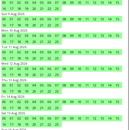
00
01
02
03
04
05
06
07
08
09
10
11
12
13
14
15
16
17
18
19
20
21
22
23
Sun 9 Aug 2026
00
01
02
03
04
05
06
07
08
09
10
11
12
13
14
15
16
17
18
19
20
21
22
23
Mon 10 Aug 2026
00
01
02
03
04
05
06
07
08
09
10
11
12
13
14
15
16
17
18
19
20
21
22
23
Tue 11 Aug 2026
00
01
02
03
04
05
06
07
08
09
10
11
12
13
14
15
16
17
18
19
20
21
22
23
Wed 12 Aug 2026
00
01
02
03
04
05
06
07
08
09
10
11
12
13
14
15
16
17
18
19
20
21
22
23
Thu 13 Aug 2026
00
01
02
03
04
05
06
07
08
09
10
11
12
13
14
15
16
17
18
19
20
21
22
23
Fri 14 Aug 2026
00
01
02
03
04
05
06
07
08
09
10
11
12
13
14
15
16
17
18
19
20
21
22
23
Sat 15 Aug 2026
00
01
02
03
04
05
06
07
08
09
10
11
12
13
14
15
16
17
18
19
20
21
22
23
Sun 16 Aug 2026