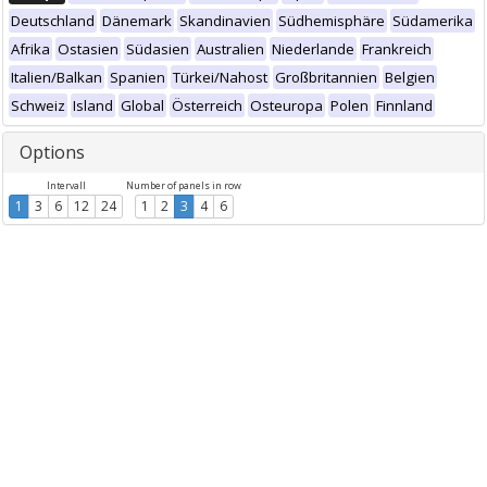
Deutschland
Dänemark
Skandinavien
Südhemisphäre
Südamerika
Afrika
Ostasien
Südasien
Australien
Niederlande
Frankreich
Italien/Balkan
Spanien
Türkei/Nahost
Großbritannien
Belgien
Schweiz
Island
Global
Österreich
Osteuropa
Polen
Finnland
Options
Intervall
Number of panels in row
1
3
6
12
24
1
2
3
4
6