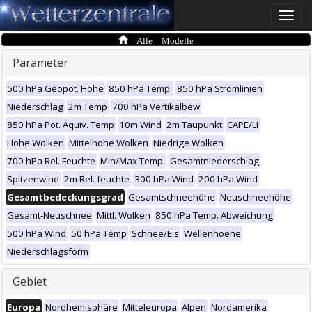
Toggle
naviga
Alle Modelle
Parameter
500 hPa Geopot. Höhe
850 hPa Temp.
850 hPa Stromlinien
Niederschlag
2m Temp
700 hPa Vertikalbew
850 hPa Pot. Äquiv. Temp
10m Wind
2m Taupunkt
CAPE/LI
Hohe Wolken
Mittelhohe Wolken
Niedrige Wolken
700 hPa Rel. Feuchte
Min/Max Temp.
Gesamtniederschlag
Spitzenwind
2m Rel. feuchte
300 hPa Wind
200 hPa Wind
Gesamtbedeckungsgrad
Gesamtschneehöhe
Neuschneehöhe
Gesamt-Neuschnee
Mittl. Wolken
850 hPa Temp. Abweichung
500 hPa Wind
50 hPa Temp
Schnee/Eis
Wellenhoehe
Niederschlagsform
Gebiet
Europa
Nordhemisphäre
Mitteleuropa
Alpen
Nordamerika