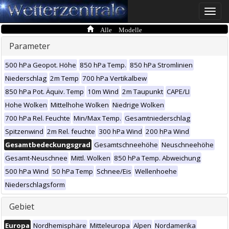
Toggle
naviga
Alle Modelle
Parameter
500 hPa Geopot. Höhe
850 hPa Temp.
850 hPa Stromlinien
Niederschlag
2m Temp
700 hPa Vertikalbew
850 hPa Pot. Äquiv. Temp
10m Wind
2m Taupunkt
CAPE/LI
Hohe Wolken
Mittelhohe Wolken
Niedrige Wolken
700 hPa Rel. Feuchte
Min/Max Temp.
Gesamtniederschlag
Spitzenwind
2m Rel. feuchte
300 hPa Wind
200 hPa Wind
Gesamtbedeckungsgrad
Gesamtschneehöhe
Neuschneehöhe
Gesamt-Neuschnee
Mittl. Wolken
850 hPa Temp. Abweichung
500 hPa Wind
50 hPa Temp
Schnee/Eis
Wellenhoehe
Niederschlagsform
Gebiet
Europa
Nordhemisphäre
Mitteleuropa
Alpen
Nordamerika