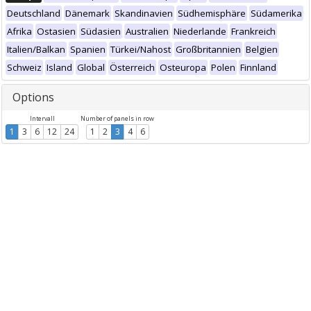
Deutschland
Dänemark
Skandinavien
Südhemisphäre
Südamerika
Afrika
Ostasien
Südasien
Australien
Niederlande
Frankreich
Italien/Balkan
Spanien
Türkei/Nahost
Großbritannien
Belgien
Schweiz
Island
Global
Österreich
Osteuropa
Polen
Finnland
Options
Intervall
Number of panels in row
1
3
6
12
24
1
2
3
4
6