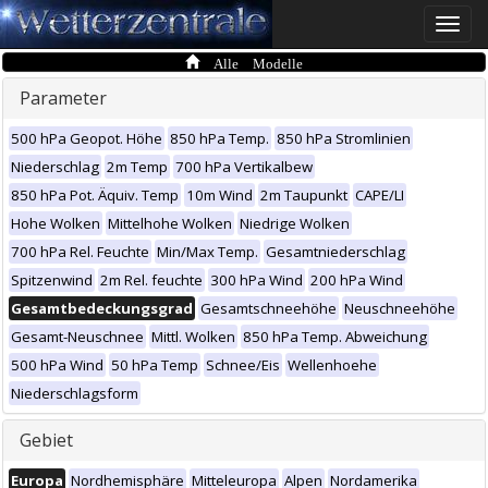
Toggle
naviga
Alle Modelle
Parameter
500 hPa Geopot. Höhe
850 hPa Temp.
850 hPa Stromlinien
Niederschlag
2m Temp
700 hPa Vertikalbew
850 hPa Pot. Äquiv. Temp
10m Wind
2m Taupunkt
CAPE/LI
Hohe Wolken
Mittelhohe Wolken
Niedrige Wolken
700 hPa Rel. Feuchte
Min/Max Temp.
Gesamtniederschlag
Spitzenwind
2m Rel. feuchte
300 hPa Wind
200 hPa Wind
Gesamtbedeckungsgrad
Gesamtschneehöhe
Neuschneehöhe
Gesamt-Neuschnee
Mittl. Wolken
850 hPa Temp. Abweichung
500 hPa Wind
50 hPa Temp
Schnee/Eis
Wellenhoehe
Niederschlagsform
Gebiet
Europa
Nordhemisphäre
Mitteleuropa
Alpen
Nordamerika