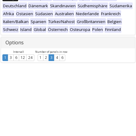
Deutschland
Dänemark
Skandinavien
Südhemisphäre
Südamerika
Afrika
Ostasien
Südasien
Australien
Niederlande
Frankreich
Italien/Balkan
Spanien
Türkei/Nahost
Großbritannien
Belgien
Schweiz
Island
Global
Österreich
Osteuropa
Polen
Finnland
Options
Intervall
Number of panels in row
1
3
6
12
24
1
2
3
4
6