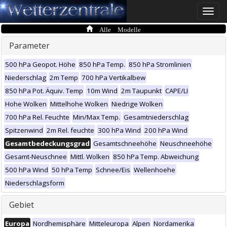
Toggle
naviga
Alle Modelle
Parameter
500 hPa Geopot. Höhe
850 hPa Temp.
850 hPa Stromlinien
Niederschlag
2m Temp
700 hPa Vertikalbew
850 hPa Pot. Äquiv. Temp
10m Wind
2m Taupunkt
CAPE/LI
Hohe Wolken
Mittelhohe Wolken
Niedrige Wolken
700 hPa Rel. Feuchte
Min/Max Temp.
Gesamtniederschlag
Spitzenwind
2m Rel. feuchte
300 hPa Wind
200 hPa Wind
Gesamtbedeckungsgrad
Gesamtschneehöhe
Neuschneehöhe
Gesamt-Neuschnee
Mittl. Wolken
850 hPa Temp. Abweichung
500 hPa Wind
50 hPa Temp
Schnee/Eis
Wellenhoehe
Niederschlagsform
Gebiet
Europa
Nordhemisphäre
Mitteleuropa
Alpen
Nordamerika