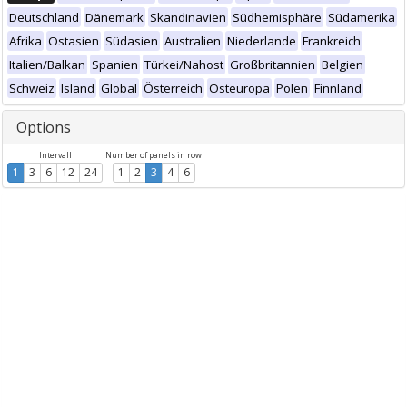
Deutschland
Dänemark
Skandinavien
Südhemisphäre
Südamerika
Afrika
Ostasien
Südasien
Australien
Niederlande
Frankreich
Italien/Balkan
Spanien
Türkei/Nahost
Großbritannien
Belgien
Schweiz
Island
Global
Österreich
Osteuropa
Polen
Finnland
Options
Intervall
Number of panels in row
1
3
6
12
24
1
2
3
4
6