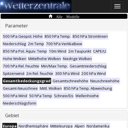
Toggle
naviga
Alle Modelle
Parameter
500 hPa Geopot. Höhe
850 hPa Temp.
850 hPa Stromlinien
Niederschlag
2m Temp
700 hPa Vertikalbew
850 hPa Pot. Äquiv. Temp
10m Wind
2m Taupunkt
CAPE/LI
Hohe Wolken
Mittelhohe Wolken
Niedrige Wolken
700 hPa Rel. Feuchte
Min/Max Temp.
Gesamtniederschlag
Spitzenwind
2m Rel. feuchte
300 hPa Wind
200 hPa Wind
Gesamtbedeckungsgrad
Gesamtschneehöhe
Neuschneehöhe
Gesamt-Neuschnee
Mittl. Wolken
850 hPa Temp. Abweichung
500 hPa Wind
50 hPa Temp
Schnee/Eis
Wellenhoehe
Niederschlagsform
Gebiet
Europa
Nordhemisphäre
Mitteleuropa
Alpen
Nordamerika