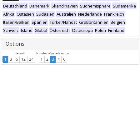
Deutschland
Dänemark
Skandinavien
Südhemisphäre
Südamerika
Afrika
Ostasien
Südasien
Australien
Niederlande
Frankreich
Italien/Balkan
Spanien
Türkei/Nahost
Großbritannien
Belgien
Schweiz
Island
Global
Österreich
Osteuropa
Polen
Finnland
Options
Intervall
Number of panels in row
1
3
6
12
24
1
2
3
4
6