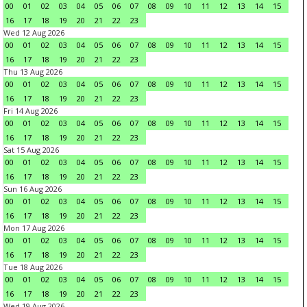
00
01
02
03
04
05
06
07
08
09
10
11
12
13
14
15
16
17
18
19
20
21
22
23
Wed 12 Aug 2026
00
01
02
03
04
05
06
07
08
09
10
11
12
13
14
15
16
17
18
19
20
21
22
23
Thu 13 Aug 2026
00
01
02
03
04
05
06
07
08
09
10
11
12
13
14
15
16
17
18
19
20
21
22
23
Fri 14 Aug 2026
00
01
02
03
04
05
06
07
08
09
10
11
12
13
14
15
16
17
18
19
20
21
22
23
Sat 15 Aug 2026
00
01
02
03
04
05
06
07
08
09
10
11
12
13
14
15
16
17
18
19
20
21
22
23
Sun 16 Aug 2026
00
01
02
03
04
05
06
07
08
09
10
11
12
13
14
15
16
17
18
19
20
21
22
23
Mon 17 Aug 2026
00
01
02
03
04
05
06
07
08
09
10
11
12
13
14
15
16
17
18
19
20
21
22
23
Tue 18 Aug 2026
00
01
02
03
04
05
06
07
08
09
10
11
12
13
14
15
16
17
18
19
20
21
22
23
Wed 19 Aug 2026