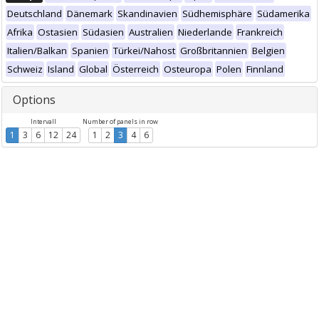
Deutschland
Dänemark
Skandinavien
Südhemisphäre
Südamerika
Afrika
Ostasien
Südasien
Australien
Niederlande
Frankreich
Italien/Balkan
Spanien
Türkei/Nahost
Großbritannien
Belgien
Schweiz
Island
Global
Österreich
Osteuropa
Polen
Finnland
Options
Intervall
Number of panels in row
1
3
6
12
24
1
2
3
4
6