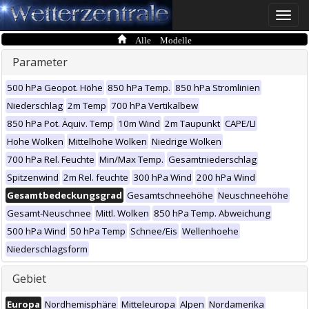
Toggle
naviga
Alle Modelle
Parameter
500 hPa Geopot. Höhe
850 hPa Temp.
850 hPa Stromlinien
Niederschlag
2m Temp
700 hPa Vertikalbew
850 hPa Pot. Äquiv. Temp
10m Wind
2m Taupunkt
CAPE/LI
Hohe Wolken
Mittelhohe Wolken
Niedrige Wolken
700 hPa Rel. Feuchte
Min/Max Temp.
Gesamtniederschlag
Spitzenwind
2m Rel. feuchte
300 hPa Wind
200 hPa Wind
Gesamtbedeckungsgrad
Gesamtschneehöhe
Neuschneehöhe
Gesamt-Neuschnee
Mittl. Wolken
850 hPa Temp. Abweichung
500 hPa Wind
50 hPa Temp
Schnee/Eis
Wellenhoehe
Niederschlagsform
Gebiet
Europa
Nordhemisphäre
Mitteleuropa
Alpen
Nordamerika