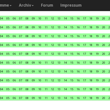
amme
Archiv
Forum
Impressum
04
05
06
07
08
09
10
11
12
13
14
15
16
17
18
19
20
2
04
05
06
07
08
09
10
11
12
13
14
15
16
17
18
19
20
2
04
05
06
07
08
09
10
11
12
13
14
15
16
17
18
19
20
2
04
05
06
07
08
09
10
11
12
13
14
15
16
17
18
19
20
2
04
05
06
07
08
09
10
11
12
13
14
15
16
17
18
19
20
2
04
05
06
07
08
09
10
11
12
13
14
15
16
17
18
19
20
2
04
05
06
07
08
09
10
11
12
13
14
15
16
17
18
19
20
2
04
05
06
07
08
09
10
11
12
13
14
15
16
17
18
19
20
2
04
05
06
07
08
09
10
11
12
13
14
15
16
17
18
19
20
2
04
05
06
07
08
09
10
11
12
13
14
15
16
17
18
19
20
2