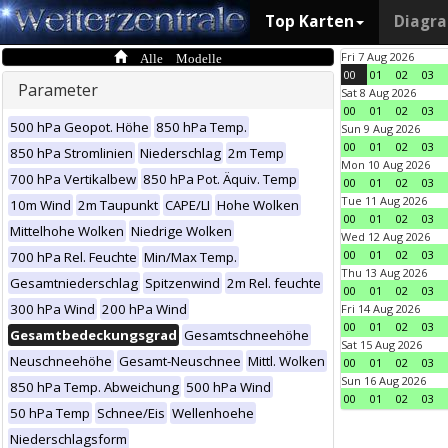
Top Karten
Diagr
Alle Modelle
Fri 7 Aug 2026
00
01
02
03
Parameter
Sat 8 Aug 2026
00
01
02
03
500 hPa Geopot. Höhe
850 hPa Temp.
Sun 9 Aug 2026
00
01
02
03
850 hPa Stromlinien
Niederschlag
2m Temp
Mon 10 Aug 2026
700 hPa Vertikalbew
850 hPa Pot. Äquiv. Temp
00
01
02
03
Tue 11 Aug 2026
10m Wind
2m Taupunkt
CAPE/LI
Hohe Wolken
00
01
02
03
Mittelhohe Wolken
Niedrige Wolken
Wed 12 Aug 2026
00
01
02
03
700 hPa Rel. Feuchte
Min/Max Temp.
Thu 13 Aug 2026
Gesamtniederschlag
Spitzenwind
2m Rel. feuchte
00
01
02
03
300 hPa Wind
200 hPa Wind
Fri 14 Aug 2026
00
01
02
03
Gesamtbedeckungsgrad
Gesamtschneehöhe
Sat 15 Aug 2026
Neuschneehöhe
Gesamt-Neuschnee
Mittl. Wolken
00
01
02
03
Sun 16 Aug 2026
850 hPa Temp. Abweichung
500 hPa Wind
00
01
02
03
50 hPa Temp
Schnee/Eis
Wellenhoehe
Niederschlagsform