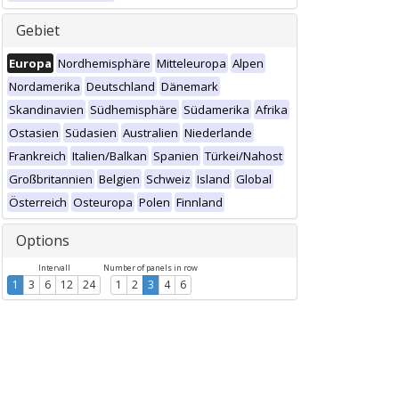
Gebiet
Europa
Nordhemisphäre
Mitteleuropa
Alpen
Nordamerika
Deutschland
Dänemark
Skandinavien
Südhemisphäre
Südamerika
Afrika
Ostasien
Südasien
Australien
Niederlande
Frankreich
Italien/Balkan
Spanien
Türkei/Nahost
Großbritannien
Belgien
Schweiz
Island
Global
Österreich
Osteuropa
Polen
Finnland
Options
Intervall
Number of panels in row
1
3
6
12
24
1
2
3
4
6