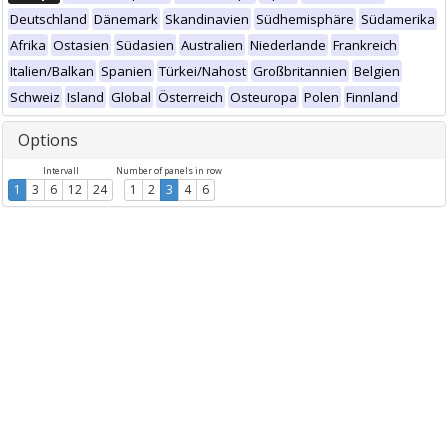
Deutschland
Dänemark
Skandinavien
Südhemisphäre
Südamerika
Afrika
Ostasien
Südasien
Australien
Niederlande
Frankreich
Italien/Balkan
Spanien
Türkei/Nahost
Großbritannien
Belgien
Schweiz
Island
Global
Österreich
Osteuropa
Polen
Finnland
Options
Intervall
Number of panels in row
1
3
6
12
24
1
2
3
4
6