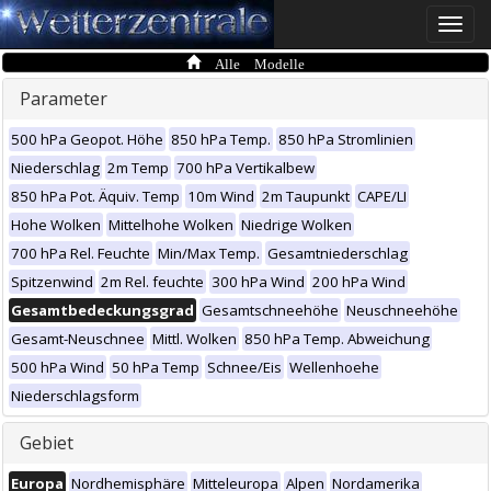
Toggle
naviga
Alle Modelle
Parameter
500 hPa Geopot. Höhe
850 hPa Temp.
850 hPa Stromlinien
Niederschlag
2m Temp
700 hPa Vertikalbew
850 hPa Pot. Äquiv. Temp
10m Wind
2m Taupunkt
CAPE/LI
Hohe Wolken
Mittelhohe Wolken
Niedrige Wolken
700 hPa Rel. Feuchte
Min/Max Temp.
Gesamtniederschlag
Spitzenwind
2m Rel. feuchte
300 hPa Wind
200 hPa Wind
Gesamtbedeckungsgrad
Gesamtschneehöhe
Neuschneehöhe
Gesamt-Neuschnee
Mittl. Wolken
850 hPa Temp. Abweichung
500 hPa Wind
50 hPa Temp
Schnee/Eis
Wellenhoehe
Niederschlagsform
Gebiet
Europa
Nordhemisphäre
Mitteleuropa
Alpen
Nordamerika