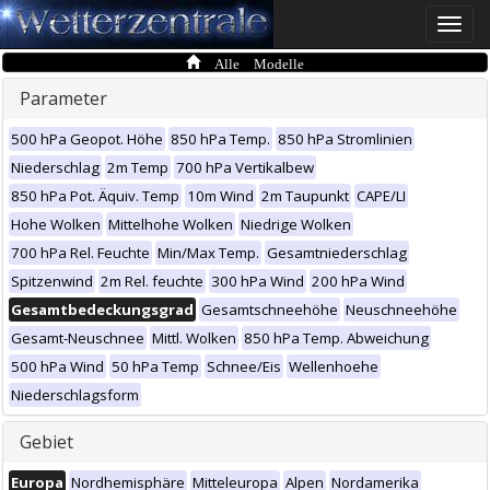
Toggle
naviga
Alle Modelle
Parameter
500 hPa Geopot. Höhe
850 hPa Temp.
850 hPa Stromlinien
Niederschlag
2m Temp
700 hPa Vertikalbew
850 hPa Pot. Äquiv. Temp
10m Wind
2m Taupunkt
CAPE/LI
Hohe Wolken
Mittelhohe Wolken
Niedrige Wolken
700 hPa Rel. Feuchte
Min/Max Temp.
Gesamtniederschlag
Spitzenwind
2m Rel. feuchte
300 hPa Wind
200 hPa Wind
Gesamtbedeckungsgrad
Gesamtschneehöhe
Neuschneehöhe
Gesamt-Neuschnee
Mittl. Wolken
850 hPa Temp. Abweichung
500 hPa Wind
50 hPa Temp
Schnee/Eis
Wellenhoehe
Niederschlagsform
Gebiet
Europa
Nordhemisphäre
Mitteleuropa
Alpen
Nordamerika