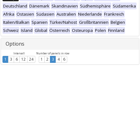
Deutschland
Dänemark
Skandinavien
Südhemisphäre
Südamerika
Afrika
Ostasien
Südasien
Australien
Niederlande
Frankreich
Italien/Balkan
Spanien
Türkei/Nahost
Großbritannien
Belgien
Schweiz
Island
Global
Österreich
Osteuropa
Polen
Finnland
Options
Intervall
Number of panels in row
1
3
6
12
24
1
2
3
4
6