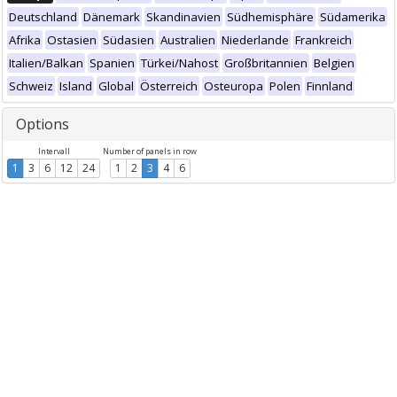
Deutschland
Dänemark
Skandinavien
Südhemisphäre
Südamerika
Afrika
Ostasien
Südasien
Australien
Niederlande
Frankreich
Italien/Balkan
Spanien
Türkei/Nahost
Großbritannien
Belgien
Schweiz
Island
Global
Österreich
Osteuropa
Polen
Finnland
Options
Intervall
Number of panels in row
1
3
6
12
24
1
2
3
4
6