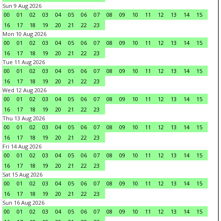
Sun 9 Aug 2026
00
01
02
03
04
05
06
07
08
09
10
11
12
13
14
15
16
17
18
19
20
21
22
23
Mon 10 Aug 2026
00
01
02
03
04
05
06
07
08
09
10
11
12
13
14
15
16
17
18
19
20
21
22
23
Tue 11 Aug 2026
00
01
02
03
04
05
06
07
08
09
10
11
12
13
14
15
16
17
18
19
20
21
22
23
Wed 12 Aug 2026
00
01
02
03
04
05
06
07
08
09
10
11
12
13
14
15
16
17
18
19
20
21
22
23
Thu 13 Aug 2026
00
01
02
03
04
05
06
07
08
09
10
11
12
13
14
15
16
17
18
19
20
21
22
23
Fri 14 Aug 2026
00
01
02
03
04
05
06
07
08
09
10
11
12
13
14
15
16
17
18
19
20
21
22
23
Sat 15 Aug 2026
00
01
02
03
04
05
06
07
08
09
10
11
12
13
14
15
16
17
18
19
20
21
22
23
Sun 16 Aug 2026
00
01
02
03
04
05
06
07
08
09
10
11
12
13
14
15