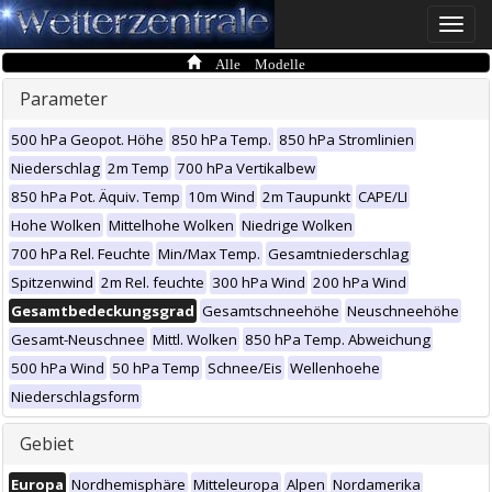
Toggle
naviga
Alle Modelle
Parameter
500 hPa Geopot. Höhe
850 hPa Temp.
850 hPa Stromlinien
Niederschlag
2m Temp
700 hPa Vertikalbew
850 hPa Pot. Äquiv. Temp
10m Wind
2m Taupunkt
CAPE/LI
Hohe Wolken
Mittelhohe Wolken
Niedrige Wolken
700 hPa Rel. Feuchte
Min/Max Temp.
Gesamtniederschlag
Spitzenwind
2m Rel. feuchte
300 hPa Wind
200 hPa Wind
Gesamtbedeckungsgrad
Gesamtschneehöhe
Neuschneehöhe
Gesamt-Neuschnee
Mittl. Wolken
850 hPa Temp. Abweichung
500 hPa Wind
50 hPa Temp
Schnee/Eis
Wellenhoehe
Niederschlagsform
Gebiet
Europa
Nordhemisphäre
Mitteleuropa
Alpen
Nordamerika