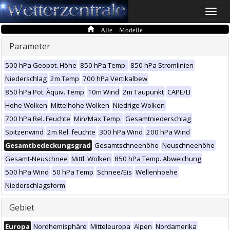
Toggle
naviga
Alle Modelle
Parameter
500 hPa Geopot. Höhe
850 hPa Temp.
850 hPa Stromlinien
Niederschlag
2m Temp
700 hPa Vertikalbew
850 hPa Pot. Äquiv. Temp
10m Wind
2m Taupunkt
CAPE/LI
Hohe Wolken
Mittelhohe Wolken
Niedrige Wolken
700 hPa Rel. Feuchte
Min/Max Temp.
Gesamtniederschlag
Spitzenwind
2m Rel. feuchte
300 hPa Wind
200 hPa Wind
Gesamtbedeckungsgrad
Gesamtschneehöhe
Neuschneehöhe
Gesamt-Neuschnee
Mittl. Wolken
850 hPa Temp. Abweichung
500 hPa Wind
50 hPa Temp
Schnee/Eis
Wellenhoehe
Niederschlagsform
Gebiet
Europa
Nordhemisphäre
Mitteleuropa
Alpen
Nordamerika