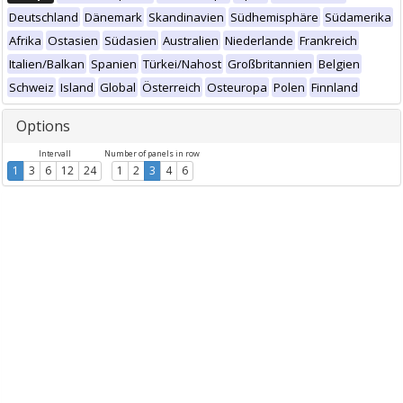
Deutschland
Dänemark
Skandinavien
Südhemisphäre
Südamerika
Afrika
Ostasien
Südasien
Australien
Niederlande
Frankreich
Italien/Balkan
Spanien
Türkei/Nahost
Großbritannien
Belgien
Schweiz
Island
Global
Österreich
Osteuropa
Polen
Finnland
Options
Intervall
Number of panels in row
1
3
6
12
24
1
2
3
4
6