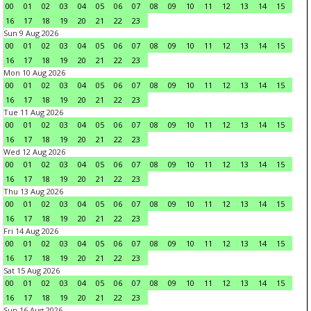
00
01
02
03
04
05
06
07
08
09
10
11
12
13
14
15
16
17
18
19
20
21
22
23
Sun 9 Aug 2026
00
01
02
03
04
05
06
07
08
09
10
11
12
13
14
15
16
17
18
19
20
21
22
23
Mon 10 Aug 2026
00
01
02
03
04
05
06
07
08
09
10
11
12
13
14
15
16
17
18
19
20
21
22
23
Tue 11 Aug 2026
00
01
02
03
04
05
06
07
08
09
10
11
12
13
14
15
16
17
18
19
20
21
22
23
Wed 12 Aug 2026
00
01
02
03
04
05
06
07
08
09
10
11
12
13
14
15
16
17
18
19
20
21
22
23
Thu 13 Aug 2026
00
01
02
03
04
05
06
07
08
09
10
11
12
13
14
15
16
17
18
19
20
21
22
23
Fri 14 Aug 2026
00
01
02
03
04
05
06
07
08
09
10
11
12
13
14
15
16
17
18
19
20
21
22
23
Sat 15 Aug 2026
00
01
02
03
04
05
06
07
08
09
10
11
12
13
14
15
16
17
18
19
20
21
22
23
Sun 16 Aug 2026