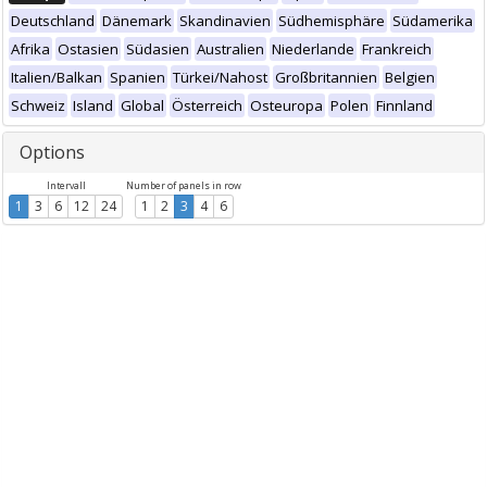
Deutschland
Dänemark
Skandinavien
Südhemisphäre
Südamerika
Afrika
Ostasien
Südasien
Australien
Niederlande
Frankreich
Italien/Balkan
Spanien
Türkei/Nahost
Großbritannien
Belgien
Schweiz
Island
Global
Österreich
Osteuropa
Polen
Finnland
Options
Intervall
Number of panels in row
1
3
6
12
24
1
2
3
4
6