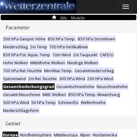
Toggle
naviga
Alle Modelle
Parameter
500 hPa Geopot. Höhe
850 hPa Temp.
850 hPa Stromlinien
Niederschlag
2m Temp
700 hPa Vertikalbew
850 hPa Pot. Äquiv. Temp
10m Wind
2m Taupunkt
CAPE/LI
Hohe Wolken
Mittelhohe Wolken
Niedrige Wolken
700 hPa Rel. Feuchte
Min/Max Temp.
Gesamtniederschlag
Spitzenwind
2m Rel. feuchte
300 hPa Wind
200 hPa Wind
Gesamtbedeckungsgrad
Gesamtschneehöhe
Neuschneehöhe
Gesamt-Neuschnee
Mittl. Wolken
850 hPa Temp. Abweichung
500 hPa Wind
50 hPa Temp
Schnee/Eis
Wellenhoehe
Niederschlagsform
Gebiet
Europa
Nordhemisphäre
Mitteleuropa
Alpen
Nordamerika