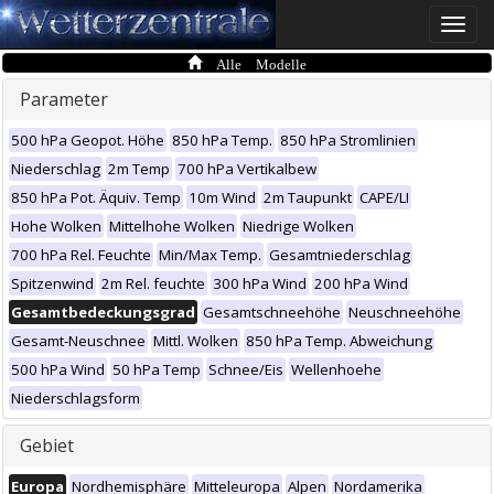
Toggle
naviga
Alle Modelle
Parameter
500 hPa Geopot. Höhe
850 hPa Temp.
850 hPa Stromlinien
Niederschlag
2m Temp
700 hPa Vertikalbew
850 hPa Pot. Äquiv. Temp
10m Wind
2m Taupunkt
CAPE/LI
Hohe Wolken
Mittelhohe Wolken
Niedrige Wolken
700 hPa Rel. Feuchte
Min/Max Temp.
Gesamtniederschlag
Spitzenwind
2m Rel. feuchte
300 hPa Wind
200 hPa Wind
Gesamtbedeckungsgrad
Gesamtschneehöhe
Neuschneehöhe
Gesamt-Neuschnee
Mittl. Wolken
850 hPa Temp. Abweichung
500 hPa Wind
50 hPa Temp
Schnee/Eis
Wellenhoehe
Niederschlagsform
Gebiet
Europa
Nordhemisphäre
Mitteleuropa
Alpen
Nordamerika