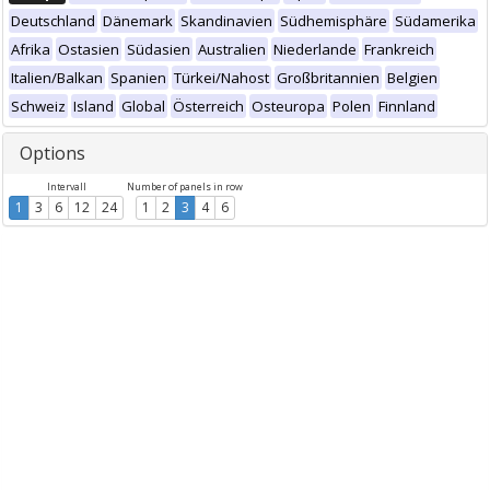
Deutschland
Dänemark
Skandinavien
Südhemisphäre
Südamerika
Afrika
Ostasien
Südasien
Australien
Niederlande
Frankreich
Italien/Balkan
Spanien
Türkei/Nahost
Großbritannien
Belgien
Schweiz
Island
Global
Österreich
Osteuropa
Polen
Finnland
Options
Intervall
Number of panels in row
1
3
6
12
24
1
2
3
4
6