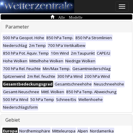
Toggle
naviga
Alle Modelle
Parameter
500 hPa Geopot. Höhe
850 hPa Temp.
850 hPa Stromlinien
Niederschlag
2m Temp
700 hPa Vertikalbew
850 hPa Pot. Äquiv. Temp
10m Wind
2m Taupunkt
CAPE/LI
Hohe Wolken
Mittelhohe Wolken
Niedrige Wolken
700 hPa Rel. Feuchte
Min/Max Temp.
Gesamtniederschlag
Spitzenwind
2m Rel. feuchte
300 hPa Wind
200 hPa Wind
Gesamtbedeckungsgrad
Gesamtschneehöhe
Neuschneehöhe
Gesamt-Neuschnee
Mittl. Wolken
850 hPa Temp. Abweichung
500 hPa Wind
50 hPa Temp
Schnee/Eis
Wellenhoehe
Niederschlagsform
Gebiet
Europa
Nordhemisphäre
Mitteleuropa
Alpen
Nordamerika