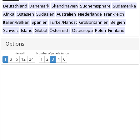
Deutschland
Dänemark
Skandinavien
Südhemisphäre
Südamerika
Afrika
Ostasien
Südasien
Australien
Niederlande
Frankreich
Italien/Balkan
Spanien
Türkei/Nahost
Großbritannien
Belgien
Schweiz
Island
Global
Österreich
Osteuropa
Polen
Finnland
Options
Intervall
Number of panels in row
1
3
6
12
24
1
2
3
4
6