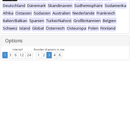
Deutschland
Dänemark
Skandinavien
Südhemisphäre
Südamerika
Afrika
Ostasien
Südasien
Australien
Niederlande
Frankreich
Italien/Balkan
Spanien
Türkei/Nahost
Großbritannien
Belgien
Schweiz
Island
Global
Österreich
Osteuropa
Polen
Finnland
Options
Intervall
Number of panels in row
1
3
6
12
24
1
2
3
4
6