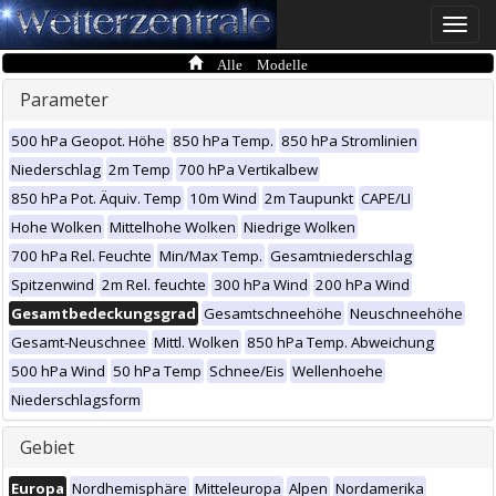
Toggle
naviga
Alle Modelle
Parameter
500 hPa Geopot. Höhe
850 hPa Temp.
850 hPa Stromlinien
Niederschlag
2m Temp
700 hPa Vertikalbew
850 hPa Pot. Äquiv. Temp
10m Wind
2m Taupunkt
CAPE/LI
Hohe Wolken
Mittelhohe Wolken
Niedrige Wolken
700 hPa Rel. Feuchte
Min/Max Temp.
Gesamtniederschlag
Spitzenwind
2m Rel. feuchte
300 hPa Wind
200 hPa Wind
Gesamtbedeckungsgrad
Gesamtschneehöhe
Neuschneehöhe
Gesamt-Neuschnee
Mittl. Wolken
850 hPa Temp. Abweichung
500 hPa Wind
50 hPa Temp
Schnee/Eis
Wellenhoehe
Niederschlagsform
Gebiet
Europa
Nordhemisphäre
Mitteleuropa
Alpen
Nordamerika