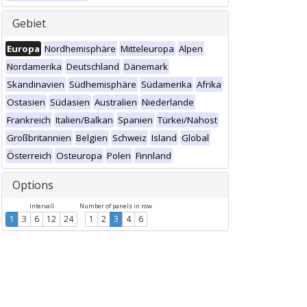
Gebiet
Europa
Nordhemisphäre
Mitteleuropa
Alpen
Nordamerika
Deutschland
Dänemark
Skandinavien
Südhemisphäre
Südamerika
Afrika
Ostasien
Südasien
Australien
Niederlande
Frankreich
Italien/Balkan
Spanien
Türkei/Nahost
Großbritannien
Belgien
Schweiz
Island
Global
Österreich
Osteuropa
Polen
Finnland
Options
Intervall
Number of panels in row
1
3
6
12
24
1
2
3
4
6