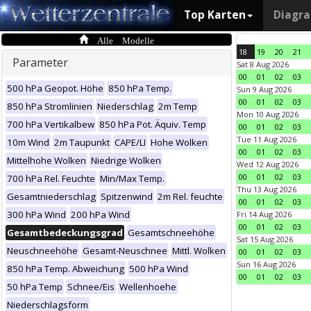
Top Karten
Diagr
Alle Modelle
18
19
20
21
Parameter
Sat 8 Aug 2026
00
01
02
03
500 hPa Geopot. Höhe
850 hPa Temp.
Sun 9 Aug 2026
00
01
02
03
850 hPa Stromlinien
Niederschlag
2m Temp
Mon 10 Aug 2026
700 hPa Vertikalbew
850 hPa Pot. Äquiv. Temp
00
01
02
03
Tue 11 Aug 2026
10m Wind
2m Taupunkt
CAPE/LI
Hohe Wolken
00
01
02
03
Mittelhohe Wolken
Niedrige Wolken
Wed 12 Aug 2026
00
01
02
03
700 hPa Rel. Feuchte
Min/Max Temp.
Thu 13 Aug 2026
Gesamtniederschlag
Spitzenwind
2m Rel. feuchte
00
01
02
03
300 hPa Wind
200 hPa Wind
Fri 14 Aug 2026
00
01
02
03
Gesamtbedeckungsgrad
Gesamtschneehöhe
Sat 15 Aug 2026
Neuschneehöhe
Gesamt-Neuschnee
Mittl. Wolken
00
01
02
03
Sun 16 Aug 2026
850 hPa Temp. Abweichung
500 hPa Wind
00
01
02
03
50 hPa Temp
Schnee/Eis
Wellenhoehe
Niederschlagsform