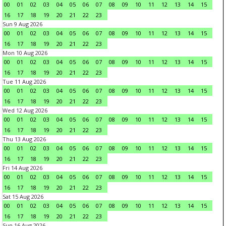
00
01
02
03
04
05
06
07
08
09
10
11
12
13
14
15
16
17
18
19
20
21
22
23
Sun 9 Aug 2026
00
01
02
03
04
05
06
07
08
09
10
11
12
13
14
15
16
17
18
19
20
21
22
23
Mon 10 Aug 2026
00
01
02
03
04
05
06
07
08
09
10
11
12
13
14
15
16
17
18
19
20
21
22
23
Tue 11 Aug 2026
00
01
02
03
04
05
06
07
08
09
10
11
12
13
14
15
16
17
18
19
20
21
22
23
Wed 12 Aug 2026
00
01
02
03
04
05
06
07
08
09
10
11
12
13
14
15
16
17
18
19
20
21
22
23
Thu 13 Aug 2026
00
01
02
03
04
05
06
07
08
09
10
11
12
13
14
15
16
17
18
19
20
21
22
23
Fri 14 Aug 2026
00
01
02
03
04
05
06
07
08
09
10
11
12
13
14
15
16
17
18
19
20
21
22
23
Sat 15 Aug 2026
00
01
02
03
04
05
06
07
08
09
10
11
12
13
14
15
16
17
18
19
20
21
22
23
Sun 16 Aug 2026