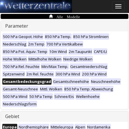
Toggle
naviga
Alle Modelle
Parameter
500 hPa Geopot. Höhe
850 hPa Temp.
850 hPa Stromlinien
Niederschlag
2m Temp
700 hPa Vertikalbew
850 hPa Pot. Äquiv. Temp
10m Wind
2m Taupunkt
CAPE/LI
Hohe Wolken
Mittelhohe Wolken
Niedrige Wolken
700 hPa Rel. Feuchte
Min/Max Temp.
Gesamtniederschlag
Spitzenwind
2m Rel. feuchte
300 hPa Wind
200 hPa Wind
Gesamtbedeckungsgrad
Gesamtschneehöhe
Neuschneehöhe
Gesamt-Neuschnee
Mittl. Wolken
850 hPa Temp. Abweichung
500 hPa Wind
50 hPa Temp
Schnee/Eis
Wellenhoehe
Niederschlagsform
Gebiet
Europa
Nordhemisphäre
Mitteleuropa
Alpen
Nordamerika