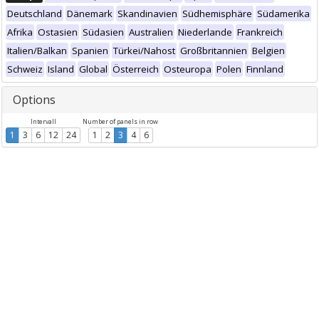
Deutschland
Dänemark
Skandinavien
Südhemisphäre
Südamerika
Afrika
Ostasien
Südasien
Australien
Niederlande
Frankreich
Italien/Balkan
Spanien
Türkei/Nahost
Großbritannien
Belgien
Schweiz
Island
Global
Österreich
Osteuropa
Polen
Finnland
Options
Intervall
Number of panels in row
1
3
6
12
24
1
2
3
4
6